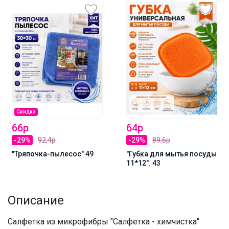
Скидка
66р
64р
-29%
92,4р
-29%
89,6р
"Тряпочка-пылесос" 49
"Губка для мытья посуды
11*12". 43
Описание
Салфетка из микрофибры "Салфетка - химчистка"