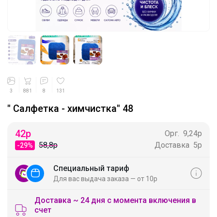
3
881
8
131
" Салфетка - химчистка" 48
42
р
Орг.
9,24р
58,8р
Доставка
5р
-29%
Специальный тариф
Для вас выдача заказа — от 10р
Доставка ~ 24 дня с момента включения в
счет