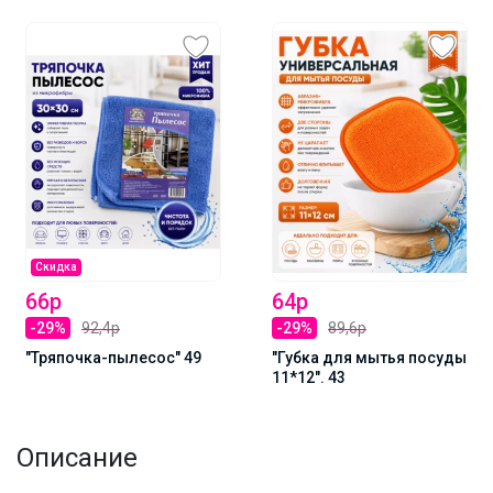
Скидка
66р
64р
-29%
92,4р
-29%
89,6р
"Тряпочка-пылесос" 49
"Губка для мытья посуды
11*12". 43
Описание