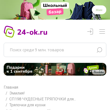
Жми
Реклама
Главная
Эмилия!
СП198 ЧУДЕСНЫЕ ТРЯПОЧКИ для...
Тряпочки для кухни