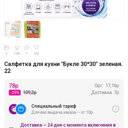
2
1.2K
7
155
Салфетка для кухни "Букле 30*30" зеленая.
22
78
р
Орг.
17,16р
109,2р
Доставка
7р
-29%
Специальный тариф
Для вас выдача заказа — от 10р
Доставка ~ 24 дня с момента включения в