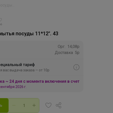
осуды...
66
мытья посуды 11*12". 43
Орг.
14,08р
Доставка
5р
ециальный тариф
я вас выдача заказа — от 10р
ка ~ 24 дня с момента включения в счет
сентября 2026 г.
ть