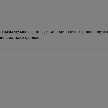
Кроссовки для девочки на сменку
о размеру мне подошла, впитывает очень хорошо воду с о
липшие, прижаренное.