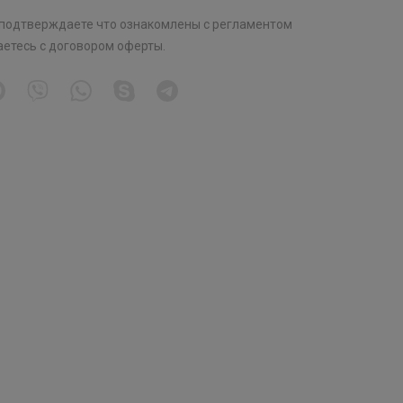
 подтверждаете что ознакомлены с
регламентом
аетесь с
договором оферты
.