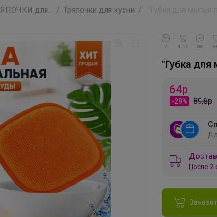
ПОЧКИ для...
Тряпочки для кухни
"Губка для мытья п
7
4.1K
88
3
"Губка для 
64
р
89,6р
-29%
Сп
Дл
Достав
После 2 
Заказа