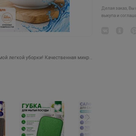
Делая заказ, Вы
выкупа
и соглаш
СП198 ЧУДЕСНЫЕ ТРЯПОЧКИ для самой легкой уборки! Качественная микрофибра для уборки, для кухни, для бани! НОВИНКИ!