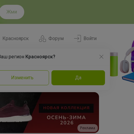
Жми
Красноярск
Форум
Войти
Ваш регион
Красноярск?
Нравится
Заказы
Изменить
Да
и
Команда
Торговые марки
Эксперты
Реклама