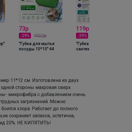
73р
119р
-29%
102,2р
-29%
166,6р
ер"
"Губка для мытья
"Губка для
посуды 15*15" 44
сантехники" 46
мер 11*12 см. Изготовлена из двух
С одной стороны махровая сверх
ны- микрофибра с добавлением очень
 трудных загрязнений. Можно
оится хлора. Работает до полного
не сохраняет запахов, эстетична,
мид 20%. НЕ КИПЯТИТЬ!