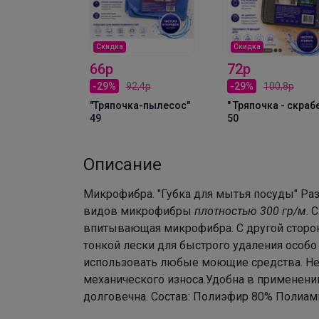
Скидка
Скидка
72р
66р
,8р
-29%
100,8р
-29%
92,4р
"Для оптики" 16
" Тряпочка - скраб
"Тряпочка-пылесос"
50
49
Описание
Микрофибра. "Губка для мытья посуды" Раз
видов микрофибры
плотностью 300 гр/м
. 
впитывающая микрофибра. С другой сторо
тонкой лески для быстрого удаления особо
использовать любые моющие средства. Не б
механического износа.Удобна в применении,
долговечна. Состав: Полиэфир 80% Полиа