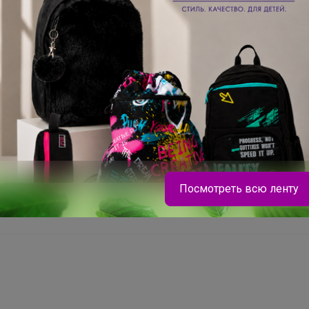
Это займет меньше минуты
Войти
Зарегистрироваться
заказ
Посмотреть всю ленту
бнее, чем губка.
Леныра