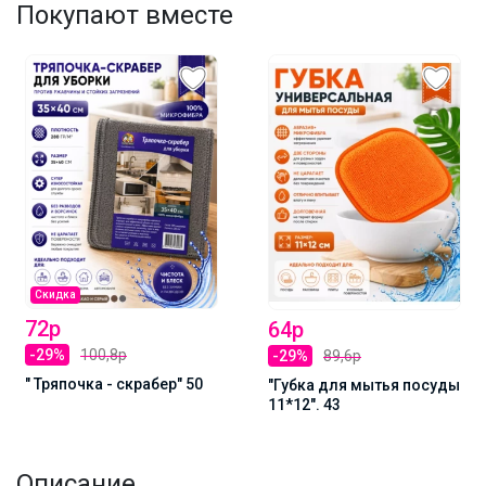
Покупают вместе
Скидка
72р
64р
-29%
100,8р
-29%
89,6р
" Тряпочка - скрабер" 50
"Губка для мытья посуды
11*12". 43
Описание