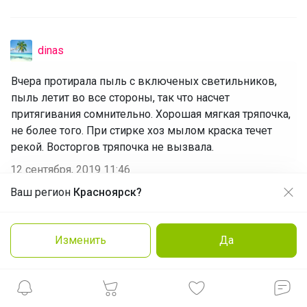
dinas
Вчера протирала пыль с включеных светильников,
пыль летит во все стороны, так что насчет
притягивания сомнительно. Хорошая мягкая тряпочка,
не более того. При стирке хоз мылом краска течет
рекой. Восторгов тряпочка не вызвала.
12 сентября, 2019 11:46
Ваш регион
Красноярск?
Продолжая использовать этот сайт и нажимая кнопку
«Принять», вы даёте согласие на обработку файлов
cookie
Ричушка
Изменить
Да
Заказать
Подробнее
Принять
Очень довольна, тряпочка супер, спасибо за закупку,
еще беру на подарок
10 сентября, 2019 11:45