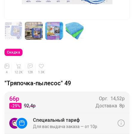
Скидка
4
12.2K
128
1.3K
"Тряпочка-пылесос" 49
66
р
Орг.
14,52р
92,4р
Доставка
8р
-29%
Специальный тариф
Для вас выдача заказа — от 10р