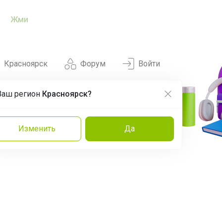
Жми
Красноярск
Форум
Войти
Ваш регион
Красноярск?
Нравится
Заказы
Изменить
Да
и
Команда
Торговые марки
Эксперты