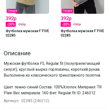
Скидка
Скидка
392р
392р
-20%
490р
-20%
490р
Футболка мужская F`FIVE
Футболка мужская F`FIVE
02285
02285
Описание
Мужская футболка F5, Regular fit (полуприлегающий
силуэт), круглый вырез горловины, короткий рукав.
Выполнена из классического трикотажного полотна.
Цвет: темно-синий Состав: 100%Хлопок Материал: TR
Plain Вес материала: 160 Фит: Regular fit ID: 246312
Артикул
02285 (246312)