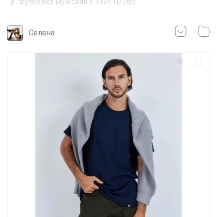
Футболка мужская F`FIVE 02285
Селена