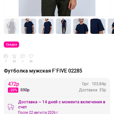
Скидка
7
29
1
34
Футболка мужская F`FIVE 02285
472
р
Орг.
103,84р
590р
Доставка
35р
-20%
Доставка ~ 14 дней с момента включения в
счет
После 22 августа 2026 г.