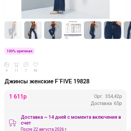
100% оригинал
9
11
7
95
Джинсы женские F`FIVE 19828
1 611
р
Орг.
354,42р
Доставка
65р
Доставка ~ 14 дней с момента включения в
счет
После 22 августа 2026 г.