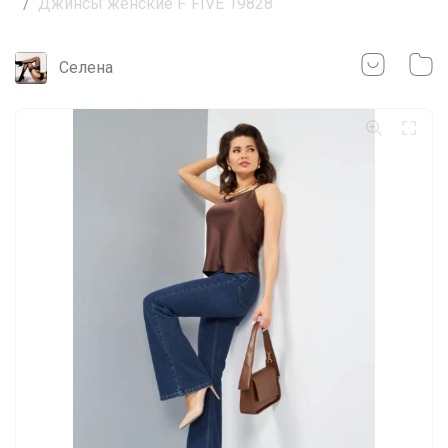
Джинсы женские F`FIVE 19828
Селена