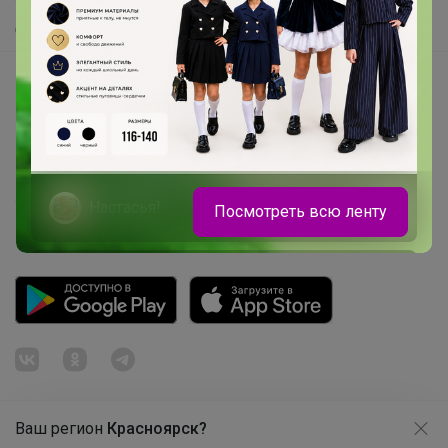
Самое быстрое
Начать зарабатывать с 24-ok
Picabox.ru - Лучшее место для ваших изображений
Розыгрыш - Генератор случайных чисел
Пульс нашего маркетплейса
Укорачиватель ссылок
Настасья!
Посмотреть всю ленту
Рюкзаки и ранцы Brauberg, Grizzly,
Heikki
Ваш регион
Красноярск?
Продолжая использовать этот сайт и нажимая кнопку