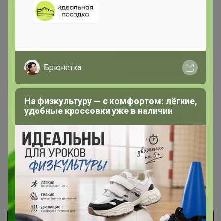
Анастасия!!!
, Возьмите свои любимые брюки,
отметьте на шве 72 см, это длина изделия. Не
забудьте, что длина изделия укороченная - 7/8
28 сентября, 2023 21:45
Брюнетка
Анастасия!!!
Автор уже получил заказ!
На физкультуру — с комфортом: лёгкие,
Селена, если они укороченные, а мне при росте 164
удобные кроссовки уже в наличии
нужен рост 30, не короткие они будут?
28 сентября, 2023 21:41