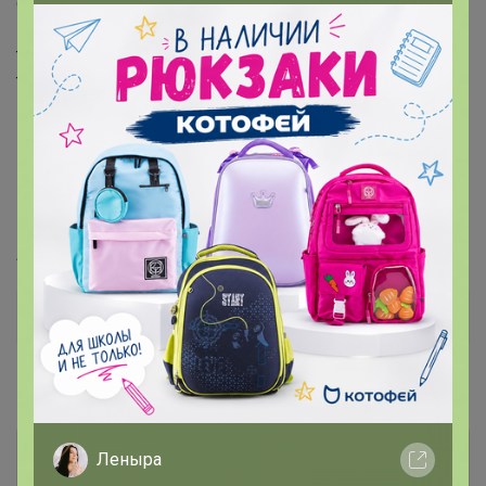
стиральной машине при температуре 30° Не
использовать отбеливатель Ручная стирка при
температуре 30° Гладить при минимальной
температуре Химчистка недопустима
Цвет: стирка средняя Состав: 99%Хлопок, 1%Эластан
Материал: Blue denim 007 str. Вес материала: 12.1 Фит:
Mom fit Талия спереди: высокая Талия сзади: высокая
Ширина колена: 20,5см Ширина низа: 16см ID: 133546
Артикул
19752 (133546)
Дополнительная информация
Комментарии
11
Леныра