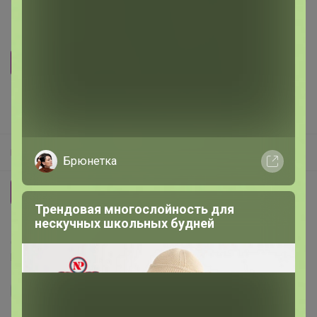
Бренд
F`FIVE
Размер
10 участников считают, что
размер — соответствует
.
Размерная сетка
Брюнетка
27
29
30
31
32
33
Трендовая многослойность для
нескучных школьных будней
Делая заказ, Вы подтверждаете что ознакомлены с
регламентом выкупа
и соглашаетесь с
договором оферты
.