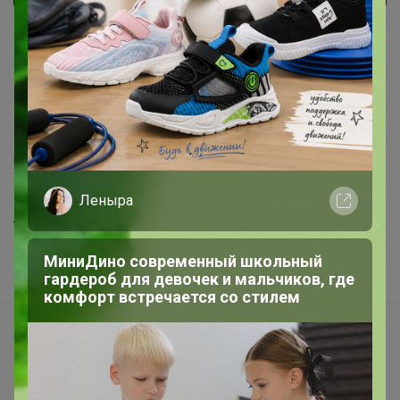
Реклама
Как здесь все устроено?
Как сделать заказ?
Как получить?
Доставка
Шоурумы
Леныра
Торговые марки
Наша команда
МиниДино современный школьный
гардероб для девочек и мальчиков, где
В наличии
комфорт встречается со стилем
Подарочные сертификаты
Реклама на сайте
Поставщикам