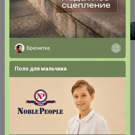
Брюнетка
100% оригинал
Поло для мальчика
9
1
24
11
100
Джинсы женские F`FIVE 19752
1 800
р
Орг.
396р
Доставка
70р
Доставка ~ 14 дней с момента включения в
счет
После 24 августа 2026 г.