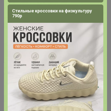
Стильные кроссовки на физкультуру
790р
Чтобы написать комментарий необходимо
авторизоваться на сайте!
Это займет меньше минуты
Войти
Зарегистрироваться
Анастасия Шевырева
Автор уже получил заказ!
Джинсы классные, сели отлично, как на фото. Цвет