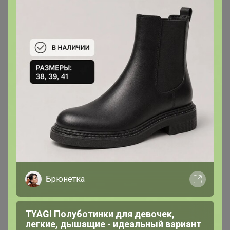
Селена
Атаманша
, Можно заказть 32, а можно 31, поскольку
джинсы растянутся за первую неделю носки на 2 см
‌Посмотрите какой размер вы берете чаще всего
25 октября, 2023 23:55
Атаманша
Автор уже получил заказ!
Брюнетка
Селена
, Леночка, подскажите пожалуйста на 48
размер какой заказать? Уж очень понравились
TYAGI Полуботинки для девочек,
легкие, дышащие - идеальный вариант