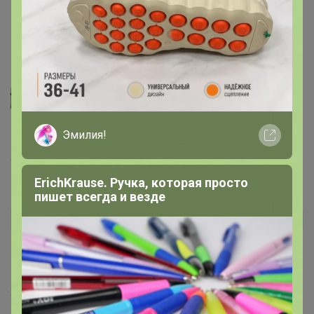
очень приятный.
1 июня, 2026 16:11
Селена
annac
, спасибо за отзыв, носите с удовольствием!
Эмилия!
3 мая, 2026 22:11
ErichKrause. Ручка, которая просто
пишет всегда и везде
annac
Автор уже получил заказ!
Долго думала, заказа и все супер! Отличные, джинсы
плотная, на весну отлично. Летом жарковато будет
29 апреля, 2026 09:53