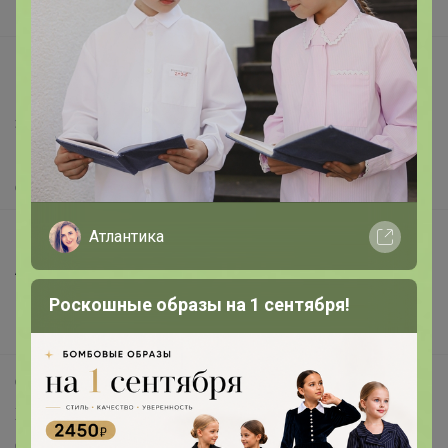
Вакансии
support@24-ok.ru
Написать в поддержку
Защита покупателя
Помощь
О нас
Атлантика
Все предложения
Анонсы
Новости
Роскошные образы на 1 сентября!
Поддержка альпак
Самое выгодное
Хиты продаж
Самое желанное