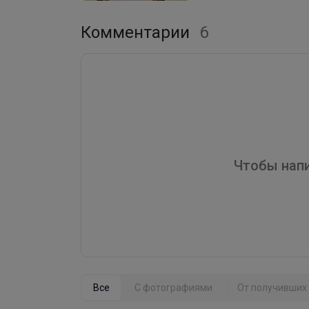
Комментарии
6
Чтобы напи
Все
С фотографиями
От получивших 