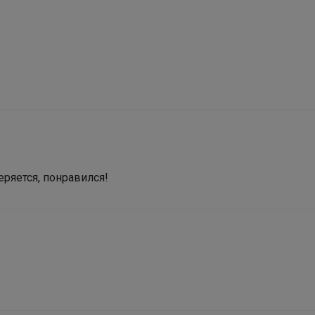
Роскошные образы на 1 сентября!
еряется, понравился!
Настасья!