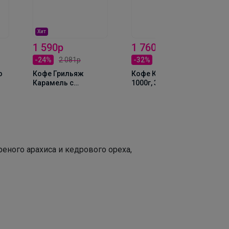
Хит
1 590р
1 760р
-24%
2 081р
-32%
2 579р
о
Кофе Грильяж
Кофе Китай Симао
Карамель с
1000г, Зерно
орешками 1000г,
Зерно
еного арахиса и кедрового ореха,