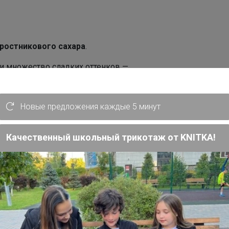
ростникового сахара
.
 и множество сладких оттенков —
ушеный виноград
.
ареный фундук, миндаль, кедровый
Новые предложения каждые 5 минут
брикос
— легкая фруктовая нота на
Качественный школьный трикотаж от KNITKA!
ругой — этот кофе чуть мягче наших
что позволит ему не затеряться в
и и автомата.