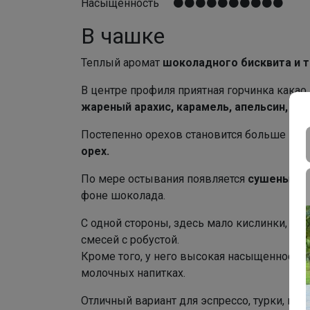
Насыщенность ⚫⚫⚫⚫⚫⚫⚫⚫⚫⚫
В чашке
Теплый аромат
шоколадного бисквита и т
В центре профиля приятная горчинка какао
жареный арахис, карамель, апельсин, с
Постепенно орехов становится больше —
ж
орех.
По мере остывания появляется
сушеный а
фоне шоколада.
С одной стороны, здесь мало кислинки, с д
смесей с робустой.
Кроме того, у него высокая насыщенность, 
молочных напитках.
Отличный вариант для эспрессо, турки, мок