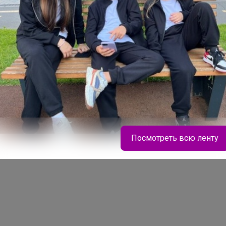
ареного арахиса, легкая фруктовая
орех, соленая карамель, жареный тост.
, долгое послевкусие горького
Посмотреть всю ленту
belkakrsk
Школьная форма Ликвидация склада