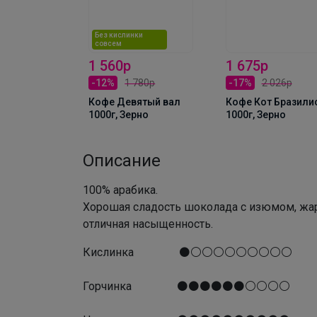
Без кислинки
совсем
1 560р
1 675р
-12%
1 780р
-17%
2 026р
61р
Кофе Девятый вал
Кофе Кот Бразили
опия
1000г, Зерно
1000г, Зерно
Айеху
РНО
Описание
100% арабика.
Хорошая сладость шоколада с изюмом, жар
отличная насыщенность.
Кислинка ⚫⚪⚪⚪⚪⚪⚪⚪⚪⚪
Горчинка ⚫⚫⚫⚫⚫⚫⚪⚪⚪⚪