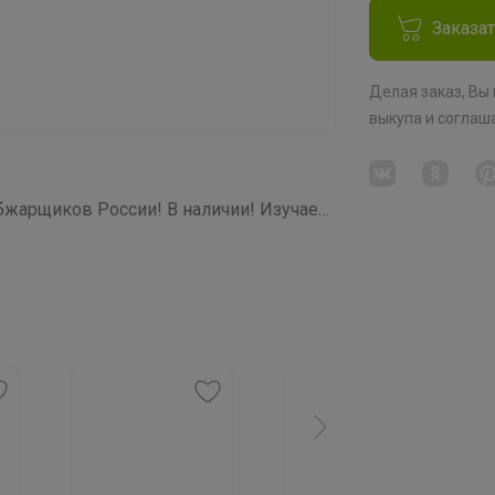
Заказа
Делая заказ, Вы
выкупа
и соглаш
СП266 Звездная кофемания от ТОП обжарщиков России! В наличии! Изучаем и Пробуем всю кофейную географию! 20 призов на пробу среди участников закупки!