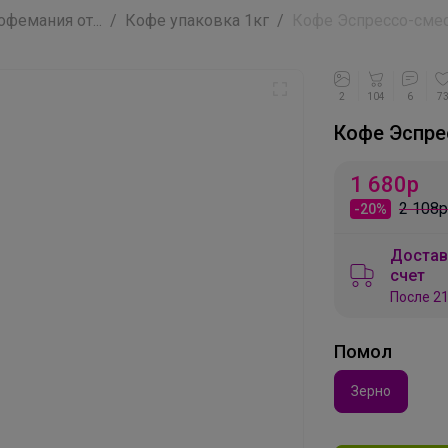
фемания от...
Кофе упаковка 1кг
Кофе Эспрессо-смесь
2
104
6
7
Кофе Эспре
1 680
р
2 108р
-20%
Достав
счет
После 21
Помол
Зерно