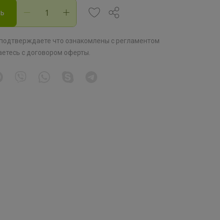
ть
 подтверждаете что ознакомлены с
регламентом
аетесь с
договором оферты
.
НОВИНКА + ПРОМО