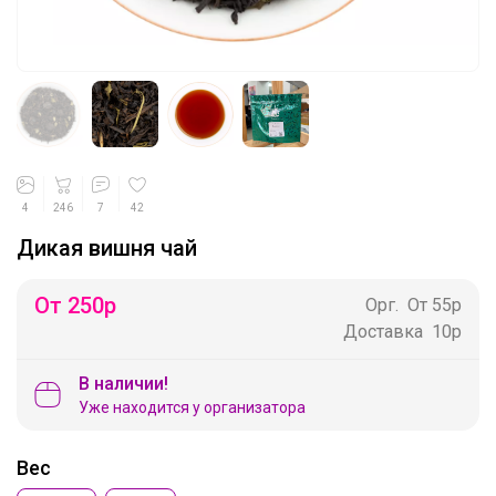
4
246
7
42
Дикая вишня чай
От 250
р
Орг.
От 55р
Доставка
10р
В наличии!
Уже находится у организатора
Вес