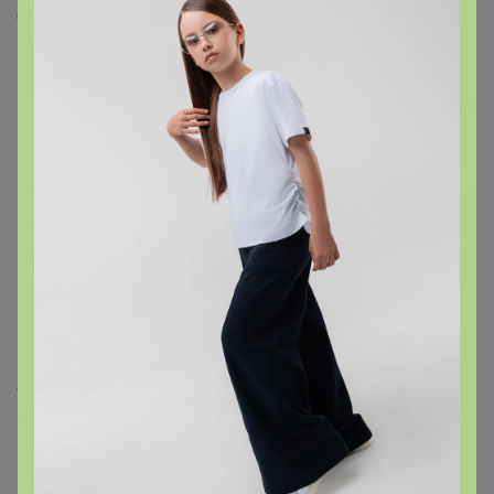
Сэнтя, мята, лепестки подсолнечника, малина,
шиповник, цветы мальвы.
«Букет сухого чая проявлен нотами цитруса, лимона,
мяты, цветов, вяленых фруктов».
Зеленый чай сэнтя с мятой, лепестками
подсолнечника, малиной, шиповником, цветами
мальвы. Букет сухого чая проявлен нотами цитруса,
лимона, мяты, цветов, вяленых фруктов.
Настой шершавый, тонкий, во вкусе проявлены
горчинка, кислинка, прохлада мяты. Послевкусие
цукатно-сливочное, с ноткой малины. Вкус легкий,
мягкий, спокойный. Напиток подойдет для
ежедневных чаепитий, когда хочется простого вкуса.
Заваривать в фарфоровом или стеклянном чайнике.
Комментарии
3