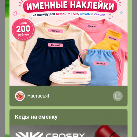
Все предложения
Анонсы
Новости
Поддержка альпак
Самое выгодное
Хиты продаж
Самое желанное
Самое быстрое
Настасья!
Начать зарабатывать с 24-ok
Picabox.ru - Лучшее место для ваших изображений
Кеды на сменку
Розыгрыш - Генератор случайных чисел
Пульс нашего маркетплейса