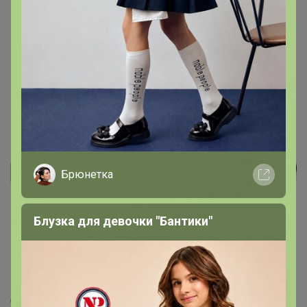
удивление, увидеть в чае целые ягоды ароматной
малины. Чай свежий за счёт присутствия в нём мяты,
мне вкусно, особенно с пастилой Berestoff, 😍.
26 апреля, 2023 14:31
Брюнетка
Реклама
Блузка для девочки "Бантики"
Как здесь все устроено?
Как сделать заказ?
Как получить?
Доставка