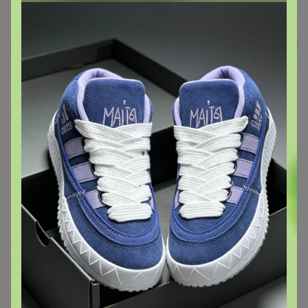
Мятная малина чай
Бонифаций