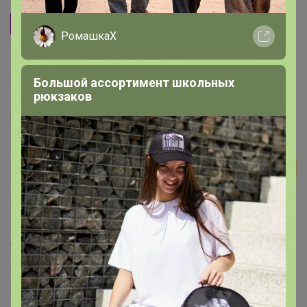
500гр
50гр
РомашкаХ
Делая заказ, Вы подтверждаете что ознакомлены с
Большой ассортимент школьных
регламентом выкупа
и соглашаетесь с
договором оферты
.
рюкзаков
Бонифаций
СП266 Звездная кофемания от ТОП обжарщиков России! В наличии! Изучаем и Пробуем всю кофейную географию! 20 призов на пробу среди участников закупки!
Чай с фруктами, травами и ягодами 50гр.
Покупают вместе