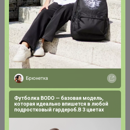
Хит
От 250р
Хит
Тысяча и одна ночь чай
От 250р
Завтрак императора чай
Брюнетка
Футболка BODO — базовая модель,
которая идеально впишется в любой
подростковый гардероб.В 3 цветах
Описание