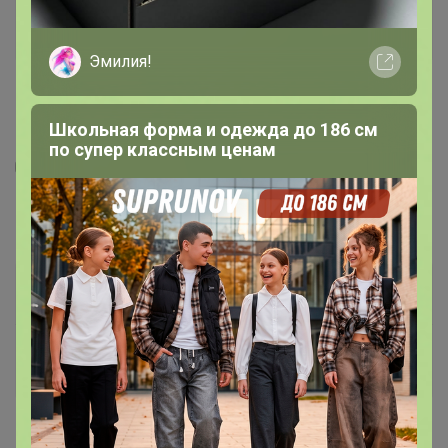
Эмилия!
Школьная форма и одежда до 186 см
по супер классным ценам
3
333
3
75
Мятная малина чай
От 250
р
Орг.
От 55р
Доставка
10р
Доставка ~ 14 дней с момента включения в
счет
После 20 августа 2026 г.
Вес