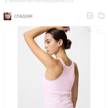
Женский бра-топ-борцовка 482329
СЛАДКАЯ