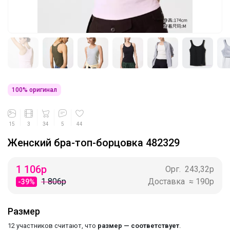
100% оригинал
15
3
34
5
44
Женский бра-топ-борцовка 482329
1 106
р
Орг.
243,32р
1 806р
Доставка
≈ 190р
-39%
Размер
12 участников считают, что
размер — соответствует
.