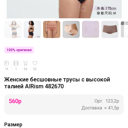
100% оригинал
15
1
56
52
Женские бесшовные трусы с высокой
талией AIRism 482670
560
р
Орг.
123,2р
Доставка
≈ 41,5р
Размер