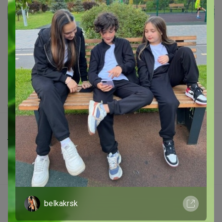
Реклама
Как здесь все устроено?
Как сделать заказ?
Как получить?
Доставка
Шоурумы
Торговые марки
Наша команда
В наличии
Подарочные сертификаты
belkakrsk
Реклама на сайте