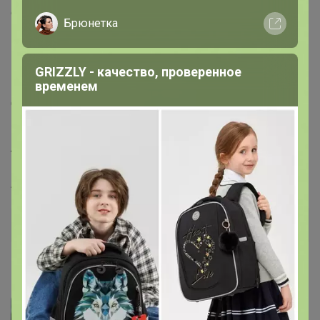
странице, могут включать цвета продуктов, которые
Брюнетка
не продаются.
GRIZZLY - качество, проверенное
временем
Состав материала
Основная часть: 54 % нейлон, 46 % нейлон (с
использованием переработанного нейлонового
волокна) (без покрытия).
Ткань кармана: 100% полиэстер.
Артикул
478228
Дополнительная информация
Фотографии покупателей
2