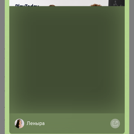
Описание
Его легко носить с собой, он оснащен функцией
защиты от ультрафиолета*1. Прочная
гидроизоляционная обработка※2 помогает умеренно
противостоять воздействию дождевой воды.
Текстура ткани фактурная, ее можно носить как на
открытом воздухе, так и в повседневной жизни.
※Этот продукт имеет водоотталкивающую обработку.
Однако эффект обработки не является постоянным.
Данная модель является портативной.
Крой от тела до плеч и рукавов имеет свободный вид,
трехмерную и более квадратную форму.
С левой внутренней стороны имеется кольцо для
Леныра
хранения сумок для хранения.