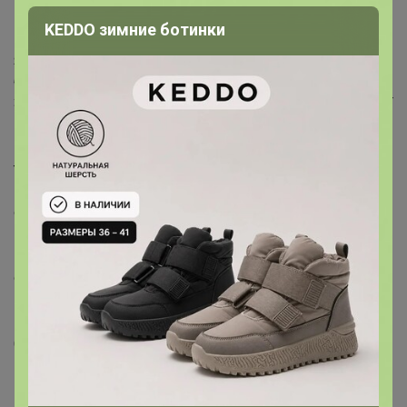
Подходит для повседневных мероприятий на свежем
KEDDO зимние ботинки
воздухе, таких как отпуск и кемпинг. ※Этот продукт не
является огнестойким или термостойким. Пожалуйста,
будьте осторожны при использовании огня.
Защита от ультрафиолета ※1Стандарт исполнения: GB/T
18830-2009. Защита, обеспечиваемая этим изделием,
может снизиться при длительном использовании, а
также при растяжении или намокании.
Прочная водонепроницаемость ※2: поверхность ткани
обладает хорошими влагозащитными свойствами (нет
противопроникающих свойств). Поскольку
водостойкий агент на поверхности ткани держится
относительно прочно, даже если изделие носится (или
используется) и стирается много раз, его
водонепроницаемость все равно будет существовать
(но по мере увеличения количества стирок эта
эффективность будет постепенно ослабевать).
Цвета изображений, представленных на этой