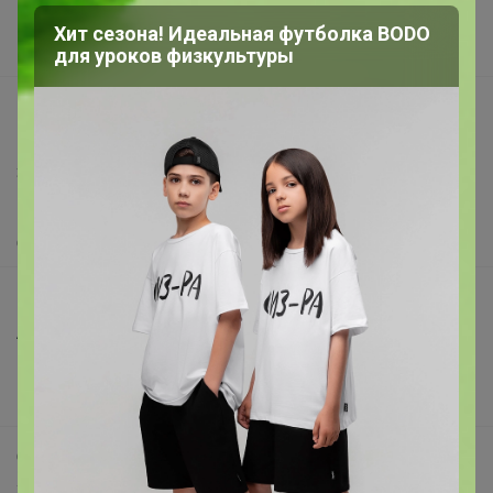
Поставщикам
Хит сезона! Идеальная футболка BODO
Вакансии
для уроков физкультуры
support@24-ok.ru
Написать в поддержку
Защита покупателя
Помощь
О нас
Все предложения
Анонсы
Новости
Поддержка альпак
Самое выгодное
Хиты продаж