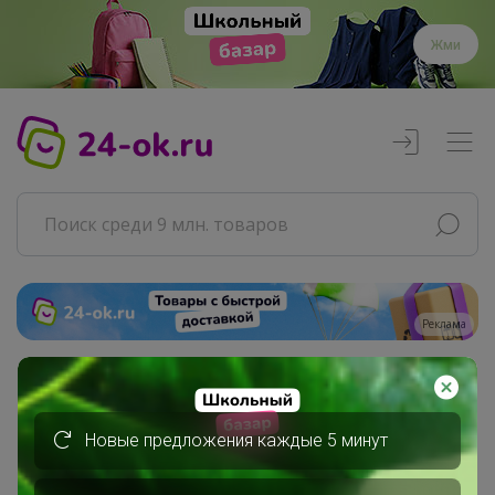
Жми
Реклама
Главная
СЛАДКАЯ
Новые предложения каждые 5 минут
СП85 UNIQLO всегда есть РАСПРОДАЖА
ОСЕНЬ-ЗИМА