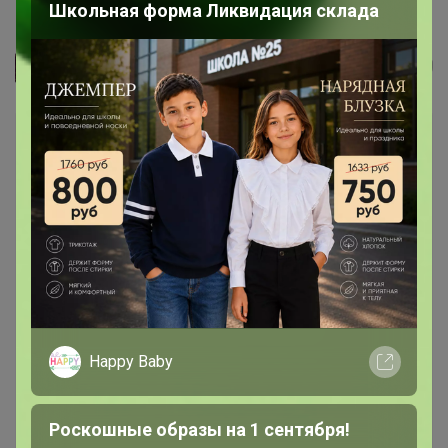
Мужская ветровка (куртка)...
Школьная форма Ликвидация склада
СЛАДКАЯ
Happy Baby
Роскошные образы на 1 сентября!