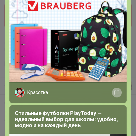
Прием заказов на этот лот временно
приостановлен организатором. Поставьте отметку
мне нравится и мы обязательно сообщим как
только он станет доступен!
Делая заказ, Вы подтверждаете что ознакомлены с
регламентом выкупа
и соглашаетесь с
договором оферты
.
СЛАДКАЯ
Красотка
СП85 UNIQLO всегда есть РАСПРОДАЖА
Стильные футболки PlayToday —
идеальный выбор для школы: удобно,
ОСЕНЬ-ЗИМА
модно и на каждый день