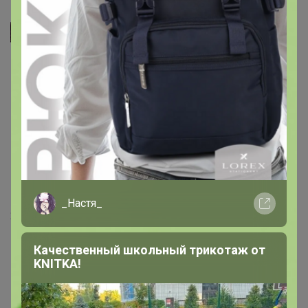
СЛАДКАЯ
Таблица замеров изделия:
_Настя_
23 января, 2025 17:42
Качественный школьный трикотаж от
KNITKA!