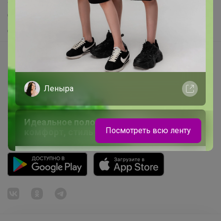
Самое желанное
Самое быстрое
Начать зарабатывать с 24-ok
Picabox.ru - Лучшее место для ваших изображений
Розыгрыш - Генератор случайных чисел
Леныра
Пульс нашего маркетплейса
Укорачиватель ссылок
Идеальное поло для школы —
Посмотреть всю ленту
комфорт, стиль и отличная посадка