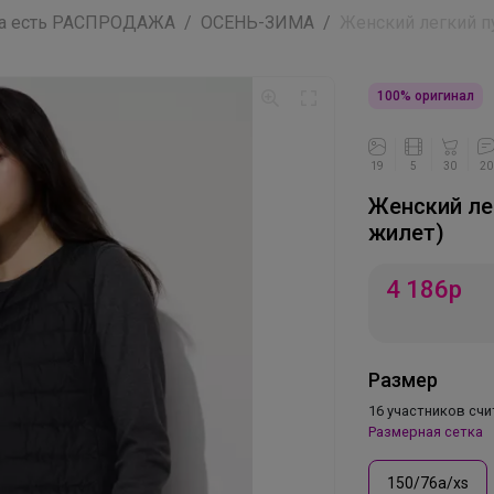
да есть РАСПРОДАЖА
ОСЕНЬ-ЗИМА
Женский легкий пу
100% оригинал
19
5
30
20
Женский ле
жилет)
4 186
р
Размер
16 участников сч
Размерная сетка
150/76a/xs