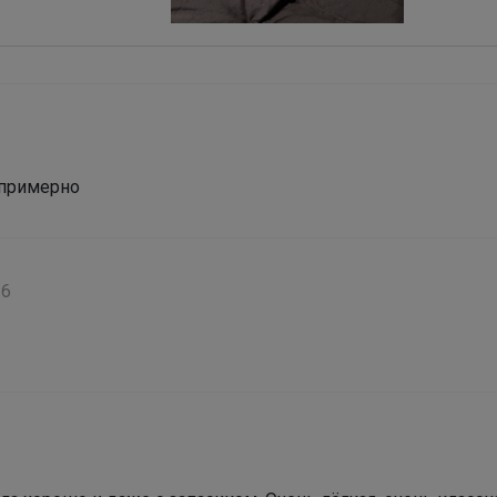
а примерно
Леныра
26
Полный комплект для девочки