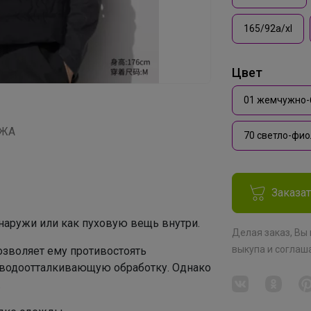
165/92a/xl
Цвет
01 жемчужно-
АЖА
70 светло-фи
Заказа
снаружи или как пуховую вещь внутри.
Делая заказ, Вы
выкупа
и соглаш
зволяет ему противостоять
водоотталкивающую обработку. Однако
.