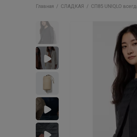
Главная
СЛАДКАЯ
СП85 UNIQLO всег