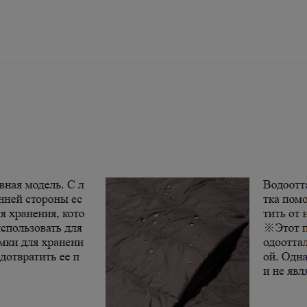
Леныра
Идеальные школьные футболки PLAY TODAY—
красиво, удобно и по приятным ценам