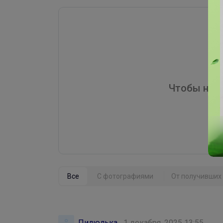
Чтобы напи
Все
С фотографиями
От получивших 
Пилюлька
1 декабря, 2025 13:55