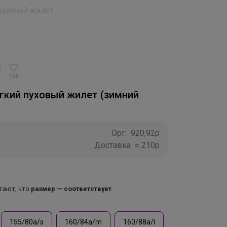
ховый жилет...
156
гкий пуховый жилет (зимний
Орг.
920,92р
Доставка
≈ 210р
итают, что
размер — соответствует
.
155/80a/s
160/84a/m
160/88a/l