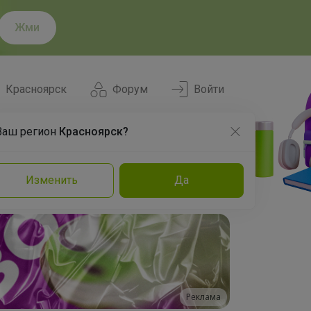
Жми
Красноярск
Форум
Войти
Ваш регион
Красноярск?
Нравится
Заказы
Изменить
Да
и
Команда
Торговые марки
Эксперты
Реклама