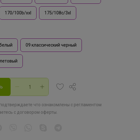
170/100b/xxl
175/108c/3xl
белый
09 классический черный
олетовый
ть
 подтверждаете что ознакомлены с
регламентом
аетесь с
договором оферты
.