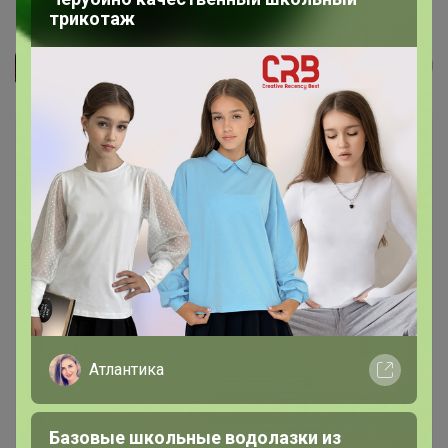
Бесшовные трусы AIRism (трусы...
трикотаж
СЛАДКАЯ
Атлантика
Базовые школьные водолазки из