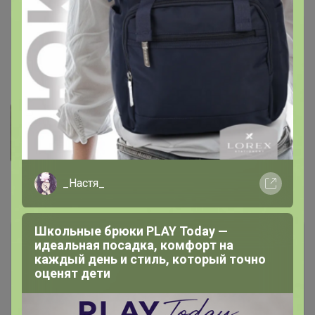
Дополнительная информация
Фотографии покупателей
1
_Настя_
Комментарии
1
Школьные брюки PLAY Today —
идеальная посадка, комфорт на
каждый день и стиль, который точно
оценят дети