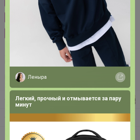
15 кораллово-красный
31 бежевый
35 светло-коричневый
62 голубой
67 океанский синий
Делая заказ, Вы подтверждаете что ознакомлены с
регламентом выкупа
и соглашаетесь с
договором оферты
.
Леныра
Легкий, прочный и отмывается за пару
СЛАДКАЯ
минут
СП85 UNIQLO всегда есть РАСПРОДАЖА
Взрослая одежда. Унисекс / женское / мужское