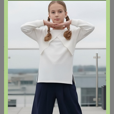
круглым вырезом
Описание
Текстура гладкая и приятная на коже. Он имеет
немаркирующую конструкцию, на которой с меньшей
вероятностью будут видны следы износа.
Он легкий и удобный при ношении.
Бесшовный дизайн пояса и вырезов для ног, а также
легкая ткань AIRism снижают вероятность появления
следов износа.
Промежность изготовлена ​​из хлопка, который мягкий
на ощупь.