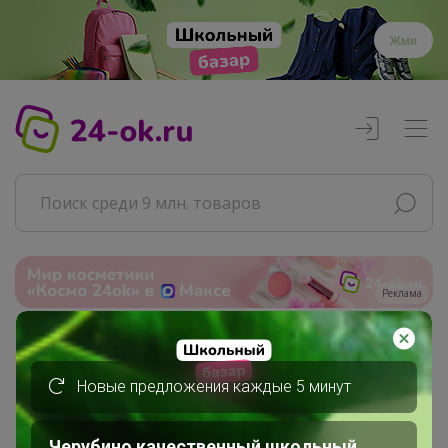
Жми
Реклама
Главная
СЛАДКАЯ
Новые предложения каждые 5 минут
СП85 UNIQLO всегда есть РАСПРОДАЖА
Взрослая одежда. Унисекс /...
Черубино качественный школьный