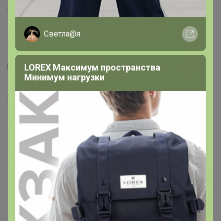
Основной корпус выполнен из ткани AIRism с гладкой
текстурой, которая реже вызывает духоту.
Светла@я
Фасон с немного более короткой верхней
промежностью подходит для сочетания с
разнообразным низом.
LOREX Максимум пространства
Минимум нагрузки
Цвета изображений, представленных на этой
странице, могут включать цвета продуктов, которые
не продаются.
Состав материала
: 71% нейлон, 29% спандекс.
Промежностная часть: 100% хлопок.
Способ стирки:
машинная стирка
Артикул
чехол