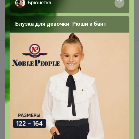
Брюнетка
Шоурумы
Торговые марки
Блузка для девочки "Рюши и бант"
Наша команда
В наличии
Подарочные сертификаты
Реклама на сайте
Поставщикам
Вакансии
support@24-ok.ru
Написать в поддержку
Защита покупателя
Помощь
О нас