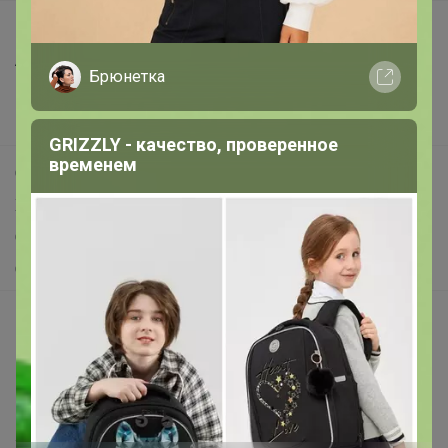
Все предложения
Анонсы
Брюнетка
Новости
Поддержка альпак
GRIZZLY - качество, проверенное
временем
Самое выгодное
Хиты продаж
Самое желанное
Самое быстрое
Начать зарабатывать с 24-ok
Picabox.ru - Лучшее место для ваших изображений
Розыгрыш - Генератор случайных чисел
Пульс нашего маркетплейса
Укорачиватель ссылок