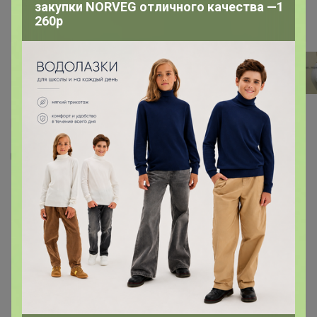
закупки NORVEG отличного качества —1
260р
100% оригинал
17
47
1
80
Бесшовные трусы AIRism (трусы с
обычной талией) В НАЛИЧИИ 3XL 1шт
479198
560
р
Орг.
123,2р
Доставка
≈ 42,5р