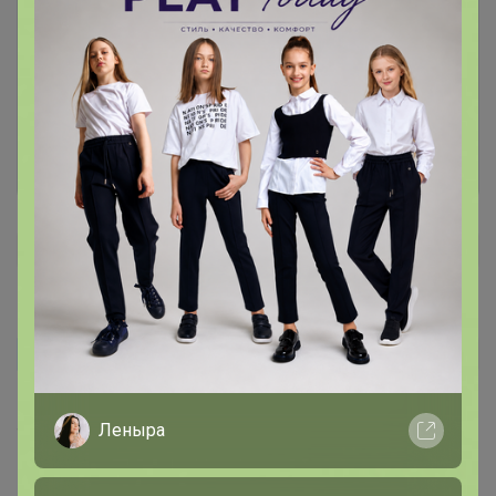
Чтобы написать комментарий необходимо
авторизоваться на сайте!
Это займет меньше минуты
Войти
Зарегистрироваться
Юлия-403
Автор уже получил заказ!
Хорошие трусы. Цвет вроде светло-серый, но это
Леныра
такой) на бедра 102-заказала xl