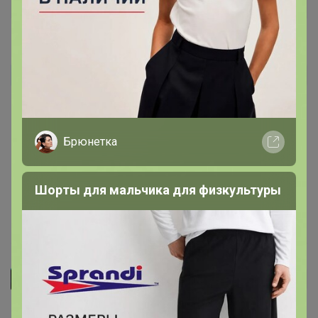
Юлия-403
Автор уже получил заказ!
Отличный бюсгалтер. Цвет светло-серый. Я подумала
пыльно-розовый какой-то)
Брюнетка
Шорты для мальчика для физкультуры
12 августа, 2025 20:51
Дама
Автор уже получил заказ!
На 75С L большой в обьеме. А так супер удобный!