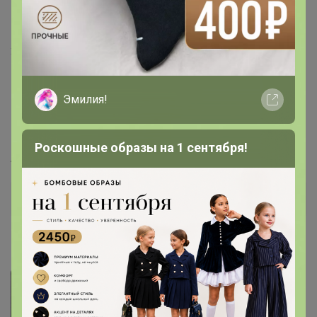
Состав материала
: 71% нейлон, 29% спандекс.
Подкладка: 83% полиэстер, 17% спандекс.
Эмилия!
Способ стирки:
машинная стирка
Роскошные образы на 1 сентября!
Артикул
479192, 482666 чехол
Дополнительная информация
Фотографии покупателей
1