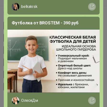
7 участников считают, что
размер — соответствует
.
belkakrsk
Размерная сетка
Футболка от BROSTEM - 390 руб
150/80/xs (рекомендуется aa65 aa70)
155/85/s (рекомендуется a65 b65 c65 a70)
160/90/м (рекомендуется d65 b70 c70 d70 a75 b75)
165/95/l(рекомендуется e70 c75 d75 e75 b80 c80)
170/100/xl (рекомендуется d80 e80 f80 b85 c85 d85)
175/105/xxl (рекомендуется e85 f85 b90 c90 d90)
ОлесяДм
Цвет