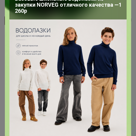
Бесшовный бюстгальтер AIRism...
закупки NORVEG отличного качества —1
260р
СЛАДКАЯ