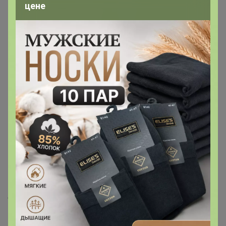
цене
груди.
Корпус выполнен из гладкой, удобной и легкой в ​​
носке ткани AIRism. (Функции разных продуктов
немного отличаются. Подробную информацию о
конкретных функциях можно найти на упаковке
каждого продукта.)
Размер чашки был соответствующим образом
изменен.
Разработан с плечевыми ремнями, которые с
меньшей вероятностью соскользнут или провиснут.
В этом стиле нет пряжек.
Цвета изображений, представленных на этой
странице, могут включать цвета продуктов, которые
не продаются.