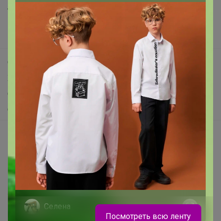
Анонсы
Новости
Поддержка альпак
Самое выгодное
Хиты продаж
Самое желанное
Самое быстрое
Начать зарабатывать с 24-ok
Picabox.ru - Лучшее место для ваших изображений
Розыгрыш - Генератор случайных чисел
Пульс нашего маркетплейса
Укорачиватель ссылок
Селена
Посмотреть всю ленту