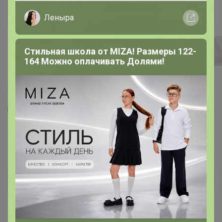
Леныра
Стильная школа от MIZA! Размеры 122-
164 Можно оплачивать Долями!
100% оригинал
18
1
18
2
105
Бесшовный бюстгальтер AIRism с мягкой
поддержкой и фиксированной чашкой
1 852,62
р
Орг.
407,58р
Доставка
≈ 83,33р
Размер