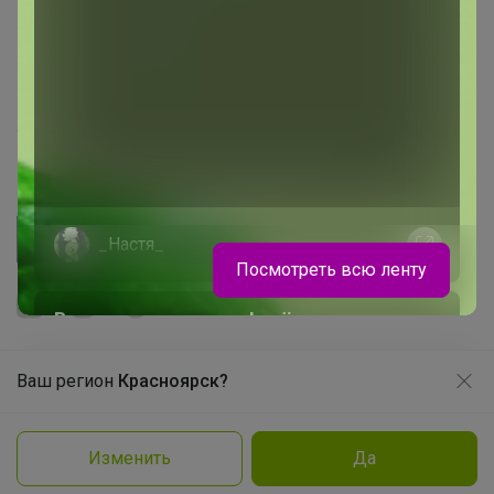
Picabox.ru - Лучшее место для ваших изображений
Розыгрыш - Генератор случайных чисел
Пульс нашего маркетплейса
Укорачиватель ссылок
_Настя_
Посмотреть всю ленту
В школу с радостью! всё в наличии
Ваш регион
Красноярск?
Продолжая использовать этот сайт и нажимая кнопку
«Принять», вы даёте согласие на обработку файлов
Красотка
© ООО "Лявита", ОГРН 1122468054070, 2012 - 2026
cookie
Политика конфиденциальности
Изменить
Да
Cоглашение пользователя
Заказать
Подробнее
Принять
МиниДино современный школьный