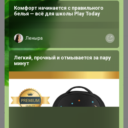
Написать в поддержку
Комфорт начинается с правильного
Защита покупателя
белья — всё для школы Play Today
Помощь
О нас
Леныра
Все предложения
Анонсы
Легкий, прочный и отмывается за пару
Новости
минут
Поддержка альпак
Самое выгодное
Хиты продаж
Самое желанное
Самое быстрое
Начать зарабатывать с 24-ok