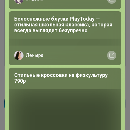
Белоснежные блузки PlayToday —
Чтобы написать комментарий необходимо
стильная школьная классика, которая
авторизоваться на сайте!
всегда выглядит безупречно
Это займет меньше минуты
Войти
Зарегистрироваться
Леныра
Стильные кроссовки на физкультуру
790р
Реклама
Как здесь все устроено?