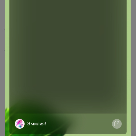
Как сделать заказ?
Как получить?
Доставка
Шоурумы
Торговые марки
Наша команда
В наличии
Подарочные сертификаты
Реклама на сайте
Поставщикам
Вакансии
Эмилия!
support@24-ok.ru