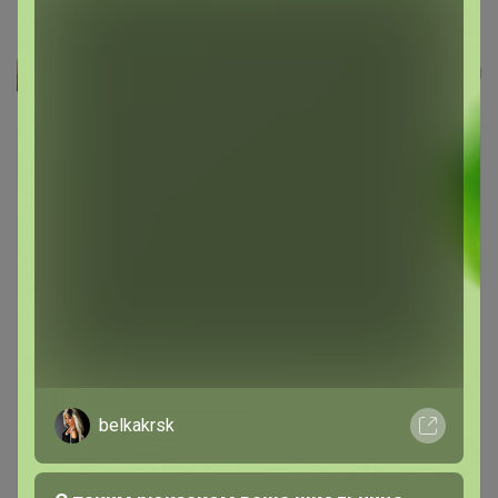
I Love Winter Соль для ванн...
Шоколад
belkakrsk