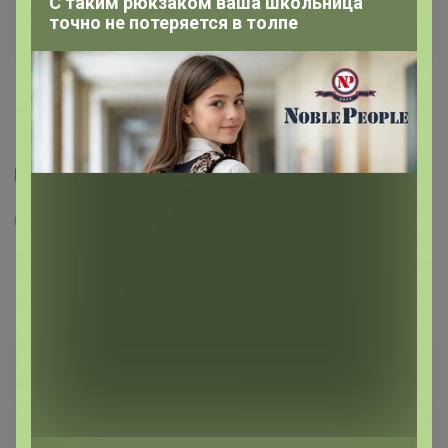
С таким рюкзаком ваша школьница
точно не потеряется в толпе
Новинка
2
16
3
I Love Winter Соль для ванн с пеной
Клюква, 100 гр
80
р
Орг.
17,6р
Доставка
4,4р
Доставка ~ 6 дней с момента включения в
счет