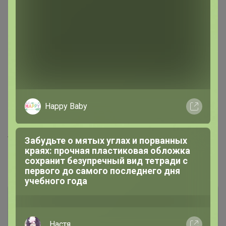
наедине с собой по-настоящему волшебными и
поможет окунуться в атмосферу новогодней сказки.
Ведь что может быть чудеснее, чем понежиться в
горячей ванне после долгой зимней прогулки!
Ухаживает за кожей, очищая и смягчая ее
Создает нежную воздушную пену
Сладкий и сочный, словно ягодки клюквы в
сахарной пудре, ягодный аромат навевает
Happy Baby
воспоминания о любимых десертах из детства
Артикул
8016
Забудьте о мятых углах и порванных
краях: прочная пластиковая обложка
сохранит безупречный вид тетради с
Комментарии
первого до самого последнего дня
учебного года
_Настя_