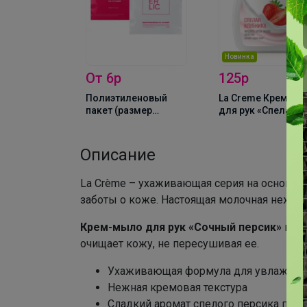
Новинка
От 6р
125р
fe Жидкое
Полиэтиленовый
La Creme Крем-м
 рук
пакет (размер
для рук «Спелая
вый
выбираем в
клубника»
»
переменной)
Описание
La Crème – ухаживающая серия на основе 
заботы о коже. Настоящая молочная нежно
Крем-мыло для рук «Сочный персик»
мягк
очищает кожу, не пересушивая ее.
Ухаживающая формула для увлажнени
Нежная кремовая текстура
Сладкий аромат спелого персика подн