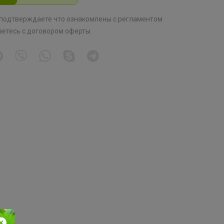
 подтверждаете что ознакомлены с
регламентом
аетесь с
договором оферты
.
Новинка