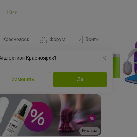
Жми
Красноярск
Форум
Войти
Ваш регион
Красноярск?
Нравится
Заказы
Изменить
Да
и
Команда
Торговые марки
Эксперты
Реклама