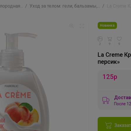
ородная...
Уход за телом: гели, бальзамы,...
La Creme К
Новинка
2
9
9
La Creme К
персик»
125
р
Достав
После 12
Заказа