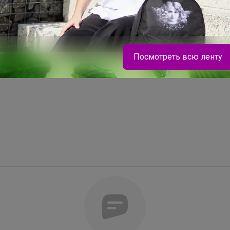
улируют ее обновление и насыщают
 выравнивает ее тон, делает более
Посмотреть всю ленту
ает антиоксидантный эффект,
.
Брюнетка
Носки для детей и подростков от 22 рублей за
пару!