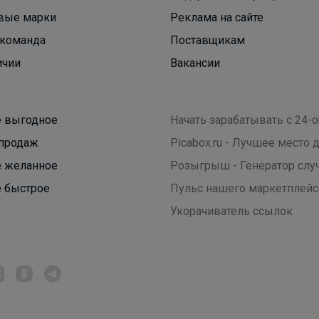
вые марки
Реклама на сайте
Брюнетка
команда
Поставщикам
ичии
Вакансии
Скидки -20% на крутые кроссовки STROBBS для
ваших подростков
 выгодное
Начать зарабатывать с 24-o
продаж
Picabox.ru - Лучшее место
 желанное
Розыгрыш - Генератор слу
 быстрое
Пульс нашего маркетплейс
Укорачиватель ссылок