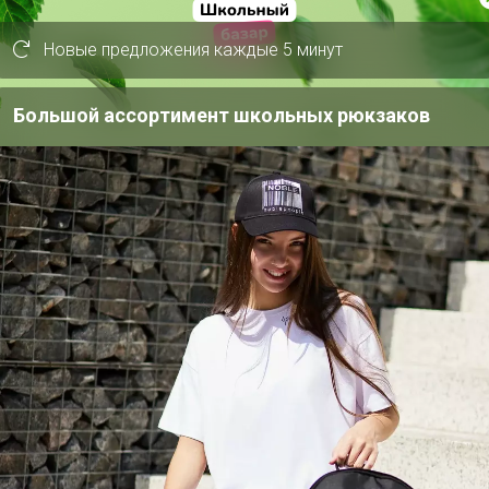
Новые предложения каждые 5 минут
Скидка
Новинка
Большой ассортимент школьных рюкзаков
75р
75р
ыло
Beauty Cafe
Zima Бальзам для
Питательный крем
губ
для рук «Малиновый
мильфей»
молочных протеинов для бережной
сть!
о устраняет загрязнения и деликатно
я и питания кожи
имает настроение и заряжает энергией