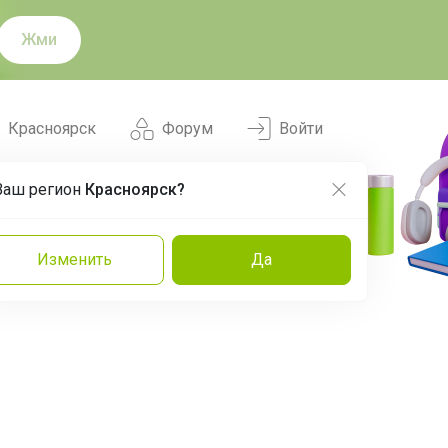
Жми
Красноярск
Форум
Войти
Ваш регион
Красноярск?
Нравится
Заказы
Изменить
Да
и
Команда
Торговые марки
Эксперты