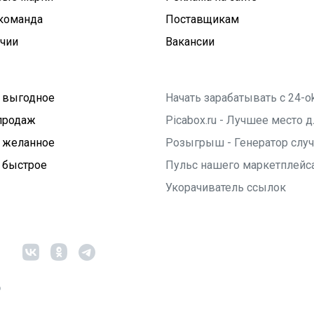
команда
Поставщикам
ичии
Вакансии
 выгодное
Начать зарабатывать с 24-o
продаж
Picabox.ru - Лучшее место
 желанное
Розыгрыш - Генератор слу
 быстрое
Пульс нашего маркетплейс
Укорачиватель ссылок
6