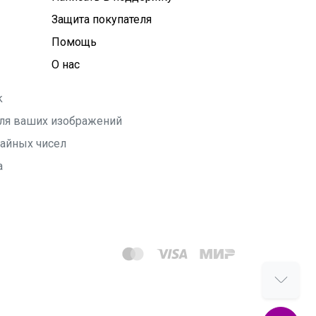
Защита покупателя
Помощь
О нас
k
 для ваших изображений
чайных чисел
а