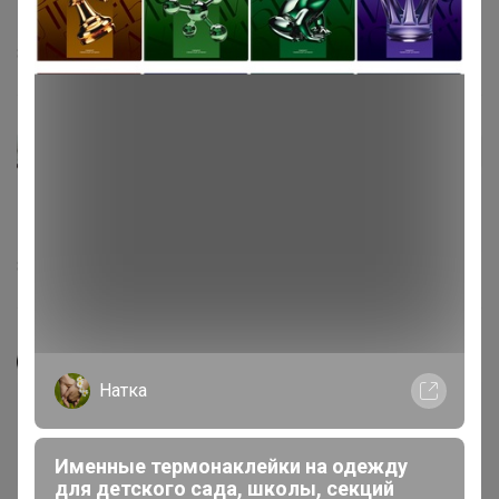
муравьев. Нет сил уже их терпеть. Как вы отработали?
8 мая, 2020 12:28
milenaf
Автор уже получил заказ!
Информация от садовода с 39 летним стажем,
обработка только низ земленая часть, верх нельзя.
8 мая, 2020 11:59
Morozik
Натка
В инструкции написано, что обработка за 40 дней
проводится до ближайшего сбора урожая, ягод в том
числе
Именные термонаклейки на одежду
для детского сада, школы, секций