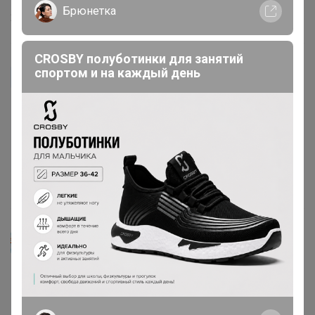
Брюнетка
20 апреля, 2018 15:19
CROSBY полуботинки для занятий
спортом и на каждый день
redj
Отличное средство! Обрабатывала квартиру от
муравьев, лезли от соседей с вытяжки на кухне! Два
дня и всё! Только брала его за тыщу через объявление
в инете! Теперь буду заказывать тут!
19 апреля, 2018 23:41
OlgaЕгова
А частный дом можно обрабатывать? Где живут
постоянно? Подполье от всяких насекомых (пауков,
двухвосток и пр.)? Выезжать из дома возможности