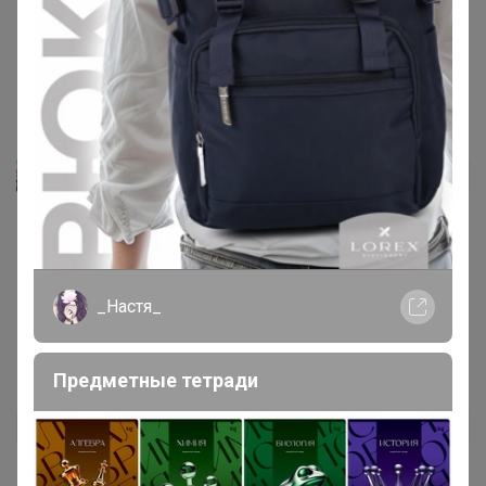
19 мая, 2020 20:22
olga burda
Автор уже получил заказ!
_Настя_
19 мая, 2020 20:21
Предметные тетради
Ольга Осадчая
Автор уже получил заказ!
redj
, добрый день. Подскажите как обработать от