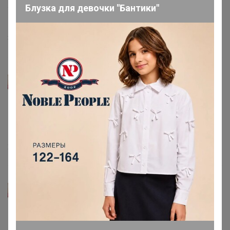
Блузка для девочки "Бантики"
такой объем бутылька, при борьбе с клещами на
дачном участке.
8 мая, 2018 22:11
Чеreшня
От клопов избавились только этим средством и
парогенератором! Раствор: 2мл концентрата на 1л
воды. Все остальное - фуфло временное!
20 апреля, 2018 15:20
Чеreшня
Раствор от тараканов: 4мл концентрата на 1л воды.
Разводим непосредственно перед обработкой :-)