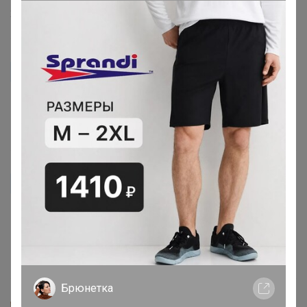
24 июля, 2018 19:01
redj
ALENKA84, на бутылечке было написано все подробно.
15 мая, 2018 20:30
ALENKA84
redj, напишите в какой пропорции разводили,и можно
ли там где дети,
15 мая, 2018 18:15
Брюнетка