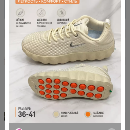
Войти
Зарегистрироваться
li-lu
Автор уже получил заказ!
Обрабатываем этим средством участок не первый
раз, рабочее средство, спасибо!
18 мая, 2026 15:17
Марина_12
Автор уже получил заказ!
Будем пробовать.