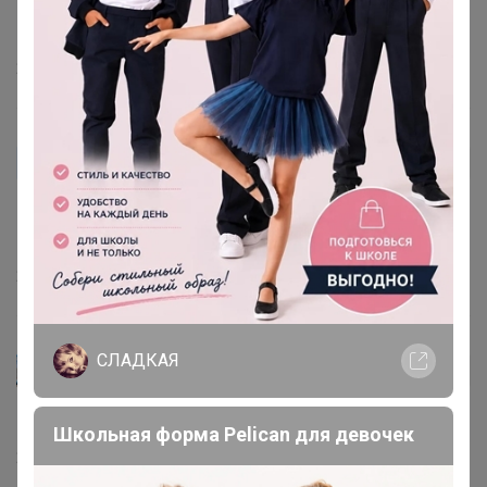
средством? Вот задача то... Помогите, кто знает,
пожалуйста
2 сентября, 2023 18:02
Василина73
Автор уже получил заказ!
Уже все обработала, каков результат будет видно
позже
26 мая, 2023 15:46
СЛАДКАЯ
Lenul-ya
Автор уже получил заказ!
Очень хорошее проверенное средство,спасибо!
Школьная форма Pelican для девочек
21 апреля, 2023 10:12