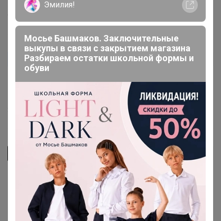
Эмилия!
9 мая, 2024 11:43
Мосье Башмаков. Заключительные
выкупы в связи с закрытием магазина
Разбираем остатки школьной формы и
menli
Автор уже получил заказ!
обуви
ollichka
, у нас после обработки и мышки и ящерки
Бегают. Кошка гуляет без опаски
3 сентября, 2023 07:24
ollichka
Автор уже получил заказ!
очень хочется использовать...Но ниже пишут, что на
участке стали находить мертвых кротов и мышек...у
нас кот, который ест мышей. Опасно ли есть мышей,
которые отравились из-за опрыскивания этим