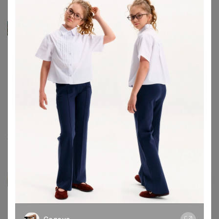
Лайм
25 мл средства + 9,975 л = 10 л рабочего раствора.
Средний расход 10 л рабочего раствора на 10 соток
При низкой численности и редком травяном покрове;
Обрабатывают
участки территории с целью защиты населения. Срок
действия средства в
подстилке 1-1.5 месяца
28 апреля, 2022 21:27
Валя24
Автор уже получил заказ!
Подскажите на какую площадь хватает данного
объёма?