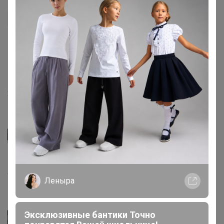
Anapa
Добрый день! Подскажите пожалуйста, а если я
купила в прошлом году, бутылек перезимовал на
веранде (скорее всего замерзал), есть смысл участок
обрабатывать от клещей?
27 мая, 2019 10:15
Marina2410
Скажите, сколько по времени идёт закупка?
9 мая, 2019 17:14
Леныра
Эксклюзивные бантики Точно
Наталуська