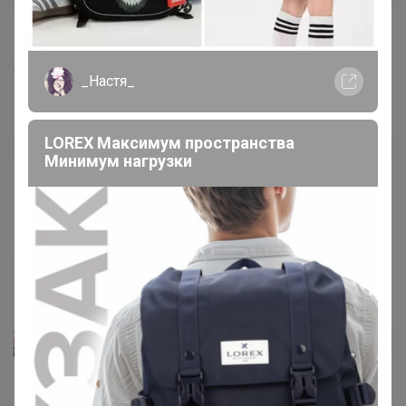
marmelatka
, на глаз в лейку капала и воду доливала.
6 июня, 2020 12:10
_Настя_
LOREX Максимум пространства
marmelatka
Автор уже получил заказ!
Минимум нагрузки
ULAN
, как обрабатывали,у меня на каждом шагу их
ходы и дорожки,опрыскивала всё, и меньше их не
стало...вот интересно почему?!...
5 июня, 2020 17:57
olga burda
Автор уже получил заказ!