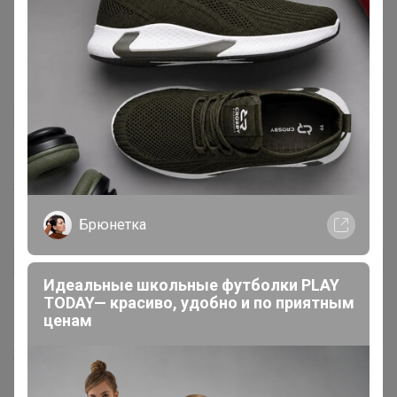
В саду муравьев можно прыскать на яблоньке?
31 мая, 2019 19:51
Лебедь
С пульверизатора. Распылитель д.б.
27 мая, 2019 23:46
Брюнетка
ULAN
Автор уже получил заказ!
Идеальные школьные футболки PLAY
TODAY— красиво, удобно и по приятным
Девочки а как именно вы распыляете? С
ценам
пульверизатора или с лейки? Спрашиваю про участок.
27 мая, 2019 14:12