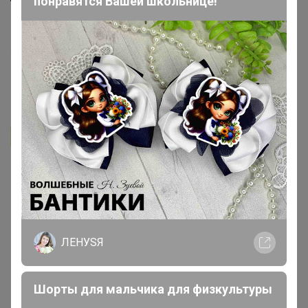
понравятся Вашей школьнице!
А от муравьев яблоньку можно опрыскивать на
садовом участке? А то уже одолели, бедную яблоньку
тля с муравьями просто загрызают.
11 февраля, 2019 15:08
MARINA_
Действительно помогает от комаров. В этом году на
даче комаров полно. Обрабатывала уже 3 раза. так вот
после 1 раза эффект не очень, но заметен. А вот после
2 обработки ( когда опрыскивала все: и стены и
землю) на обработанной территории не кусают
ЛЕНУSЯ
вообще. Спустя примерно месяц обработала 3 раз и
очень довольна эффектом. На следующий год
запасусь средством и буду опрыскивать весь участок,
Шорты для мальчика для физкультуры
а не только территорию около дома. Рекомендую.