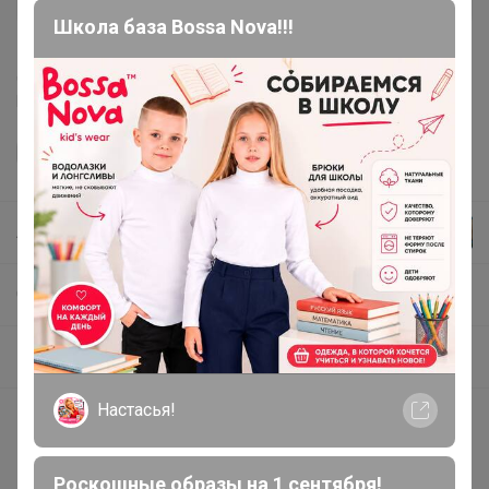
После 28 августа 2026 г.
Школа база Bossa Nova!!!
Делая заказ, Вы подтверждаете что ознакомлены с
регламентом выкупа
и соглашаетесь с
договором оферты
.
Лайм
СП58 Профессиональное средство для уничтожения комаров,мошек и клещей.В НАЛИЧИИ !
Профессиональные и бытовые средства от клещей и насекомых
Настасья!
Покупают вместе
Роскошные образы на 1 сентября!