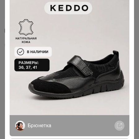
Хит
1
4K
44
575
Медилис-ЦИПЕР (инсектоакарицид)-
Усиленный концентрат 50 мл
204
р
Орг.
44,88р
Доставка
24р
Специальный тариф
Для вас выдача заказа — от 10р
Брюнетка
Доставка ~ 19 дней с момента включения в
счет