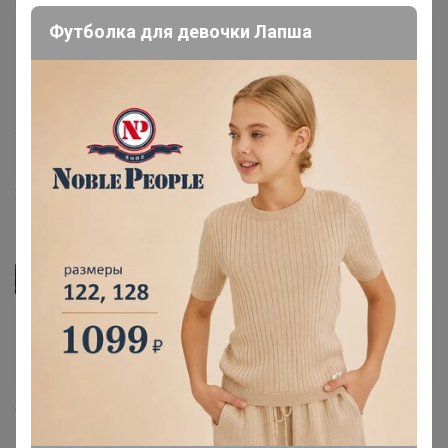
Футболка для девочки Лапша
Средство замечательно помогло от черных муравьев
но!стали находить на участке мёртвых кротов и
мышек.они нам не мешали никогда ничего не
портили.хорошо нет кошек.наверное если б съели их
тоже поумирали.будьте осторожны у кого животные в
общем
2 августа, 2019 10:29
Лайм
Пахнет даже при разборе груза.Но проф .организации
по обработки территории от клеща опрыскивают
данным средством.
2 августа, 2019 10:21