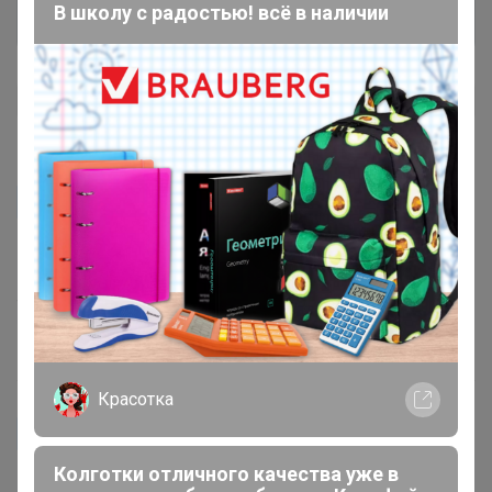
В школу с радостью! всё в наличии
Единорог
Вообще на ура справилась, я её волокла по коридору и
ступенькам за собой в роддоме, тк помощи не было,
так что очень прочная))
1 января, 2020 20:08
Красотка
Единорог
Колготки отличного качества уже в
Внушительного размера, ручки пришиты