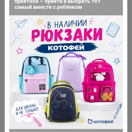
приятное — прийти и выбрать тот
Не стирать.
самый вместе с ребёнком
Не отбеливать.
Не сушить в стиральной машине.
Не гладить.
Не подвергать химической чистке.
Протирать влажной тканью.
Размеры товара
Длина: 65 см
Глубина: 22 см
Высота: 65 см
Артикул
901.877.53
Дополнительная информация
Фотографии покупателей
3