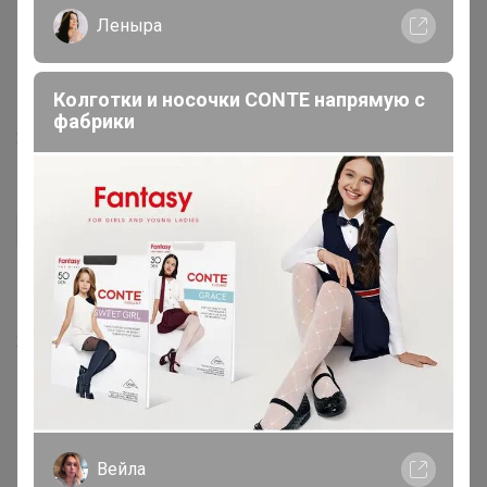
Леныра
Колготки и носочки CONTE напрямую с
фабрики
2 октября, 2019 20:05
Единорог
Взяла как сумку в роддом)) Надеюсь, выдержит
содержимое))
2 октября, 2019 20:02
Вейла