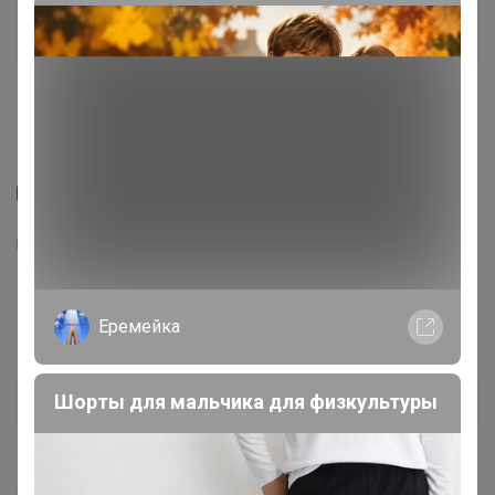
Скидка
5
140
5
89
DIMPA ДИМПА Мешок, прозрачный
Еремейка
65x22x65 см
459
р
Орг.
100,98р
Шорты для мальчика для физкультуры
Доставка
25р
Делая заказ, Вы подтверждаете что ознакомлены с