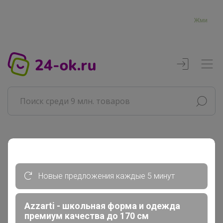
Жми
Реклама
Новые предложения каждые 5 минут
Главная
СЛАДКАЯ
СП279 IKEA (ИКЕА) 100% оригинал...
Azzarti - школьная форма и одежда
⚡️ SALE⚡️ Распродажа скидки...
премиум качества до 170 см