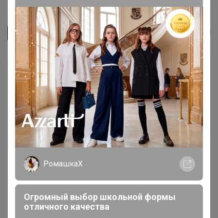
DIMPA ДИМПА Мешок, прозрачный...
СЛАДКАЯ
РомашкаХ
Огромный выбор школьной формы
отличного качества