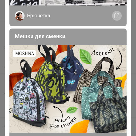
Поставщикам
Вакансии
Брюнетка
support@24-ok.ru
Мешки для сменки
Написать в поддержку
Защита покупателя
Помощь
О нас
Все предложения
Анонсы
Новости
Поддержка альпак
Самое выгодное
Хиты продаж