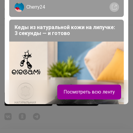
Cherry24
Самое желанное
Самое быстрое
Кеды из натуральной кожи на липучке:
3 секунды — и готово
Начать зарабатывать с 24-ok
Picabox.ru - Лучшее место для ваших изображений
Розыгрыш - Генератор случайных чисел
Пульс нашего маркетплейса
Укорачиватель ссылок
Посмотреть всю ленту