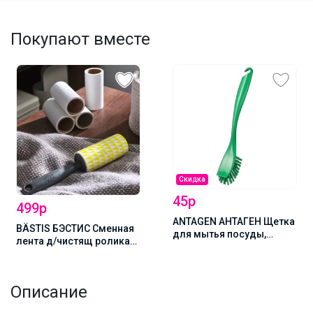
Покупают вместе
Скидка
45р
499р
ANTAGEN АНТАГЕН Щетка
BÄSTIS БЭСТИС Сменная
для мытья посуды,
лента д/чистящ ролика
разные цвета
/44м/ 4 шт
Описание