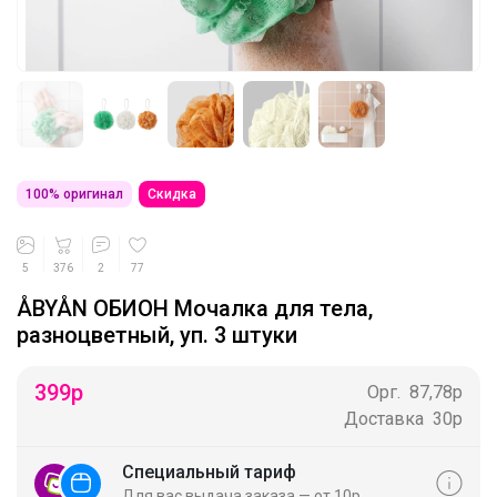
100% оригинал
Скидка
5
376
2
77
ÅBYÅN ОБИОН Мочалка для тела,
разноцветный, уп. 3 штуки
399
р
Орг.
87,78р
Доставка
30р
Специальный тариф
Для вас выдача заказа — от 10р