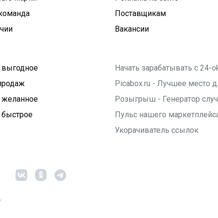
команда
Поставщикам
ичии
Вакансии
 выгодное
Начать зарабатывать с 24-o
продаж
Picabox.ru - Лучшее место
 желанное
Розыгрыш - Генератор слу
 быстрое
Пульс нашего маркетплейс
Укорачиватель ссылок
6