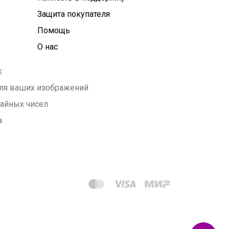
Защита покупателя
Помощь
О нас
k
 для ваших изображений
чайных чисел
а