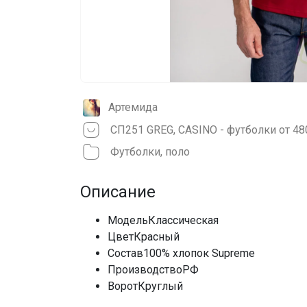
Артемида
СП251 GREG, CASINO - футболки от 48
Футболки, поло
Описание
МодельКлассическая
ЦветКрасный
Состав100% хлопок Supreme
ПроизводствоРФ
ВоротКруглый