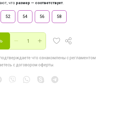
тают, что
размер — соответствует
.
52
54
56
58
ть
 подтверждаете что ознакомлены с
регламентом
аетесь с
договором оферты
.