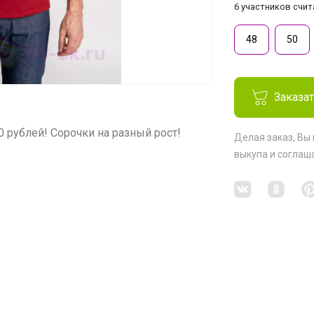
6 участников счи
48
50
Заказа
0 рублей! Сорочки на разный рост!
Делая заказ, Вы
выкупа
и соглаш