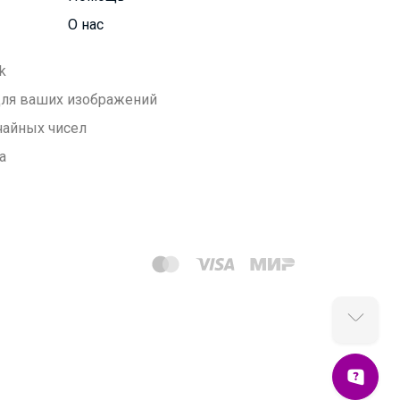
О нас
k
 для ваших изображений
чайных чисел
а