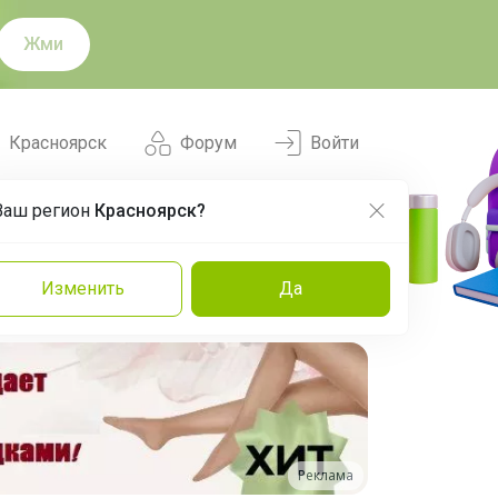
Жми
Красноярск
Форум
Войти
Ваш регион
Красноярск?
Нравится
Заказы
Изменить
Да
и
Команда
Торговые марки
Эксперты
Реклама