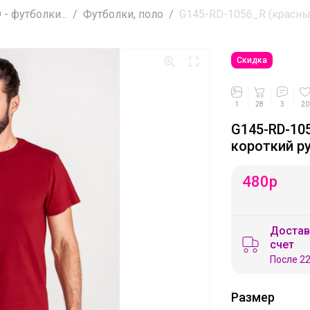
- футболки...
Футболки, поло
G145-RD-1056_R (красный
Скидка
1
28
3
20
G145-RD-10
короткий р
480
р
Достав
счет
После 22
Размер