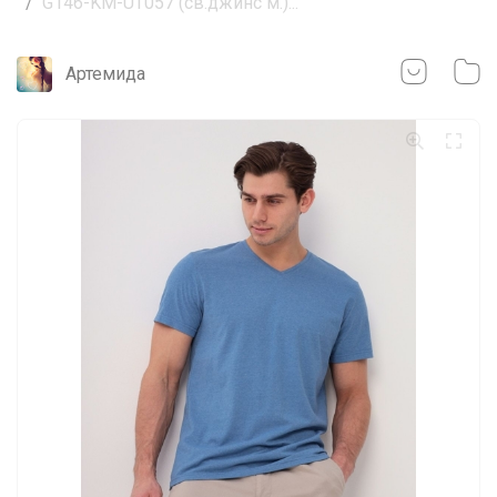
G146-KM-UT057 (св.джинс м.)...
Артемида