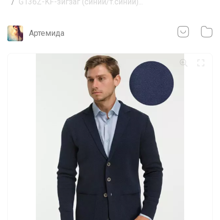
G136Z-KF-зигзаг (синий/т.синий)...
Артемида