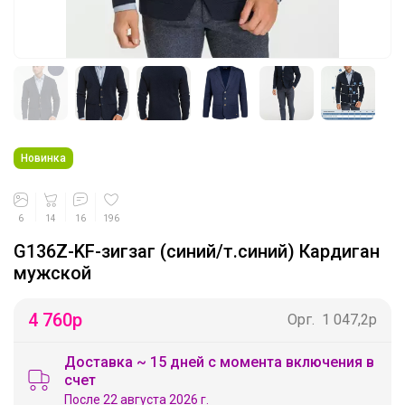
Новинка
6
14
16
196
G136Z-KF-зигзаг (синий/т.синий) Кардиган
мужской
4 760
р
Орг.
1 047,2р
Доставка ~ 15 дней с момента включения в
счет
После 22 августа 2026 г.