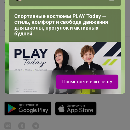
Самое выгодное
Хиты продаж
Спортивные костюмы PLAY Today —
Самое желанное
стиль, комфорт и свобода движения
для школы, прогулок и активных
Самое быстрое
будней
Начать зарабатывать с 24-ok
Picabox.ru - Лучшее место для ваших изображений
Розыгрыш - Генератор случайных чисел
Пульс нашего маркетплейса
Укорачиватель ссылок
Посмотреть всю ленту