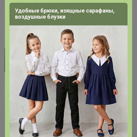
желтый бурбон Носса-Сеньора-де-Фатима
Удобные брюки, изящные сарафаны,
воздушные блузки
Вид кофе: смесь
Фотографии покупателей
1
Комментарии
7