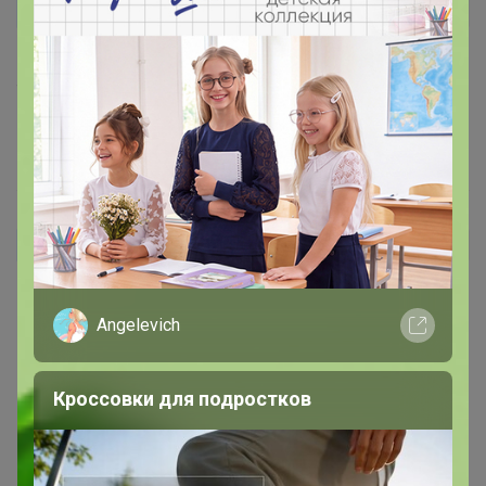
Galinkamalinka
Автор уже получил заказ!
Кофе очень понравился. Горечи нет ни капли, при этом
такой насыщенный. Пьём с молоком, послевкусие
ореховое,приятное.
17 марта, 2023 16:06
Aksynya
Автор уже получил заказ!
Кофе ароматный, совсем нет кислинки, что бывает
редкостью для меня. Мы готовим напиток в
Angelevich
кофемашине. Благодарю за качество! ❤️
12 декабря, 2020 20:15
Кроссовки для подростков