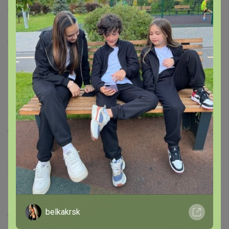
сходство с шоколадкой Nuts и ореховой пастой Nutella.
Тело высокое, послевкусие продолжительное и
очень обволакивающее.
Кот Бразилио
С этой смесью все просто. Ее идею я подсмотрел у
итальянцев Сандали, которые в своих смесях вместо
монобразилий используют так называемую
«бразильскую смесь», собранную из 5 разных
бразильских сортов. Идея этого понятна и проста:
Бразилия часто играет важную роль в разных смесях,
и требования к постоянству ее вкуса предъявляются
особенные. В дальнейшем я планирую заменить
монобразилии во всех своих смесях на Кота Бразилио.
Состав:
Бразилия Сантос 17/18, Бразилия Ипанема
belkakrsk
Дульче, Бразилия Можиана, Бразилия желтый катуаи
Мантикейра фазенда Исидро Перейра, Бразилия