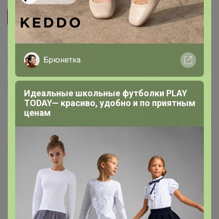
Зерно
Делая заказ, Вы подтверждаете что ознакомлены с
Брюнетка
регламентом выкупа
и соглашаетесь с
договором оферты
.
Идеальные школьные футболки PLAY
TODAY— красиво, удобно и по приятным
ценам
Бонифаций
СП266 Звездная кофемания от ТОП обжарщиков России! В наличии! Изучаем и Пробуем всю кофейную географию! 20 призов на пробу среди участников закупки!
Кофе упаковка 1кг
Покупают вместе