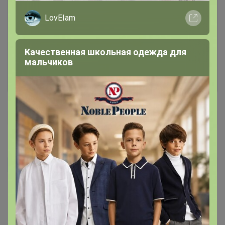
Чтобы написать комментарий необходимо
LovEIam
авторизоваться на сайте!
Это займет меньше минуты
Качественная школьная одежда для
мальчиков
Войти
Зарегистрироваться
Elena900 133
Автор уже получил заказ!
👍
19 мая, 2025 23:06