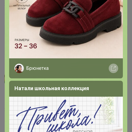
25 декабря, 2024 22:51
AnchenAO
Автор уже получил заказ!
Очень вкусный кофе. Пьём с удовольствием.
30 сентября, 2023 15:01
Брюнетка
Симсоны
Автор уже получил заказ!
Натали школьная коллекция
С молоком отлично! Без молока показалось
крепковато))
23 апреля, 2023 10:03