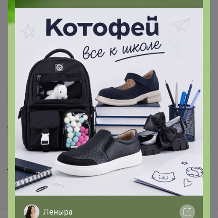
Реклама на сайте
Поставщикам
Вакансии
support@24-ok.ru
Написать в поддержку
Защита покупателя
Помощь
О нас
Все предложения
Анонсы
Новости
Поддержка альпак
Леныра