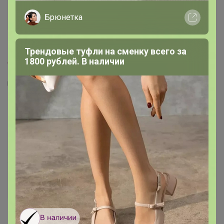
Брюнетка
Трендовые туфли на сменку всего за
1800 рублей. В наличии
2
218
7
125
Кофе Кот Бразилио 1000г, Зерно
1 675
р
Орг.
368,5р
2 026р
Доставка
90р
-17%
Доставка ~ 14 дней с момента включения в
счет
После 22 августа 2026 г.
Помол