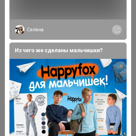
Описание
Селена
Джемпер из трикотажного полотна с добавлением
мягкой люрексной нити. НЕ КОЛЕТСЯ
Длина джемпера 60 см Длина рукава от основания
Из чего же сделаны мальчишки?
шеи 76 см
Состав ПА 46%, вискоза 46%, 8% спандекс
Артикул
2058
Комментарии