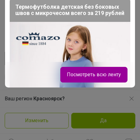
Термофутболка детская без боковых
Розыгрыш - Генератор случайных чисел
швов с микрочесом всего за 219 рублей
Пульс нашего маркетплейса
Укорачиватель ссылок
Посмотреть всю ленту
Ваш регион
Красноярск?
Продолжая использовать этот сайт и нажимая кнопку
«Принять», вы даёте согласие на обработку файлов
© ООО "Лявита", ОГРН 1122468054070, 2012 - 2026
cookie
Политика конфиденциальности
Изменить
Да
Заказать
Cоглашение пользователя
Подробнее
Принять