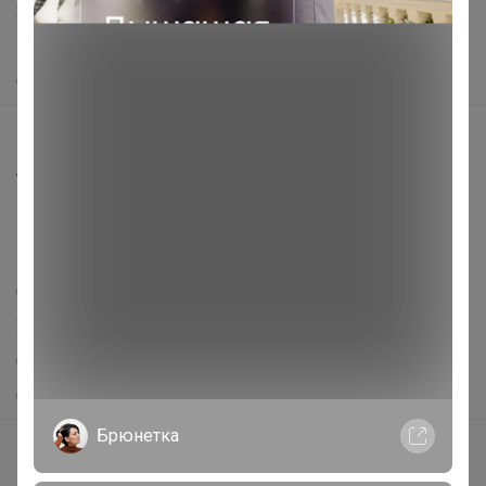
Защита покупателя
Помощь
О нас
Все предложения
Анонсы
Новости
Поддержка альпак
Самое выгодное
Хиты продаж
Самое желанное
Самое быстрое
Брюнетка
Начать зарабатывать с 24-ok
Picabox.ru - Лучшее место для ваших изображений