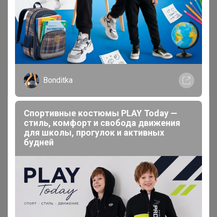
Чтобы написать комментарий необходимо
авторизоваться на сайте!
Это займет меньше минуты
Войти
Зарегистрироваться
Bonditka
Спортивные костюмы PLAY Today —
стиль, комфорт и свобода движения
для школы, прогулок и активных
будней
Реклама
Как здесь все устроено?
Как сделать заказ?