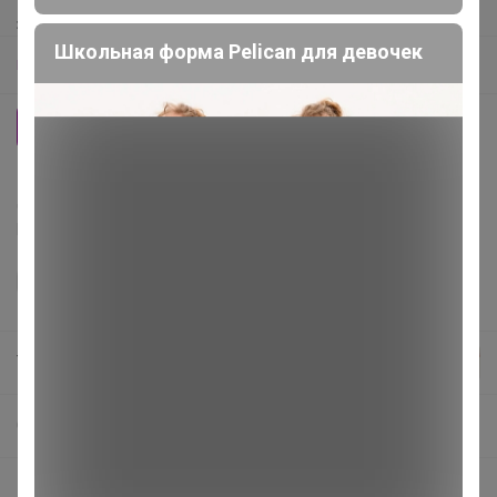
3 участника считают, что
размер — соответствует
.
Школьная форма Pelican для девочек
Размерная сетка
42
44
46
48
Делая заказ, Вы подтверждаете что ознакомлены с
регламентом выкупа
и соглашаетесь с
договором оферты
.
TanyaPK
СП195 Mixan - premium! Бренд с яркой индивидуальностью! РАСПРОДАЖА до -60%! ВЕСНА-Лето 2026
🔥Новая коллекция ЛЕТО25