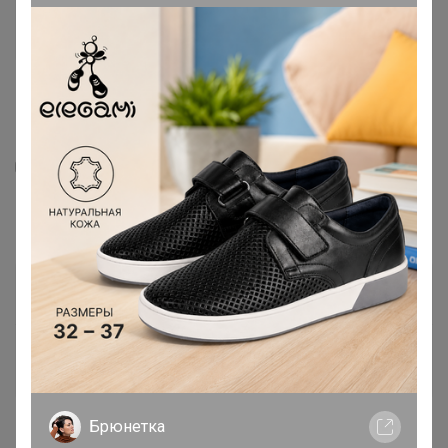
4
10
80
MIXAN Джемпер 2058
2 728
р
Орг.
600,16р
Доставка
100р
Доставка ~ 14 дней с момента включения в
счет
После 21 августа 2026 г.
Брюнетка
Размер