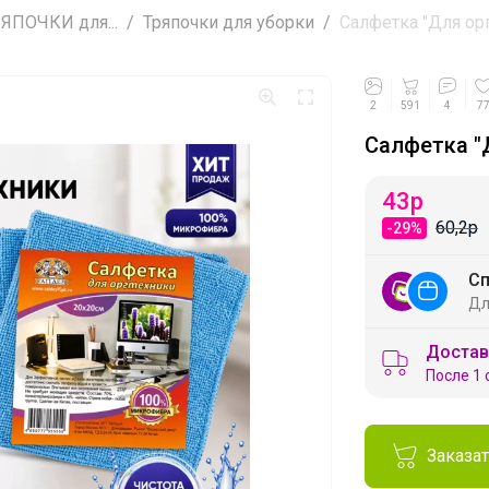
ПОЧКИ для...
Тряпочки для уборки
Салфетка "Для оргт
2
591
4
7
Салфетка "
43
р
60,2р
-29%
Сп
Дл
Достав
После 1 
Заказа