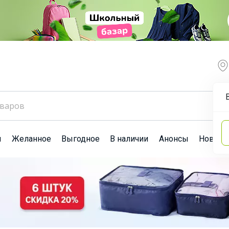
ы
Желанное
Выгодное
В наличии
Анонсы
Новост