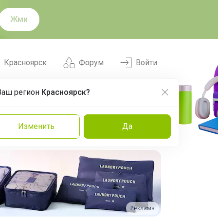
Жми
Красноярск
Форум
Войти
Ваш регион
Красноярск?
Нравится
Заказы
Изменить
Да
и
Команда
Торговые марки
Эксперты
Реклама