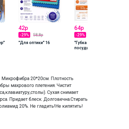
42р
64р
-29%
58,8р
-29%
89,6р
ер"
"Для оптики" 16
"Губка для мытья
посуды 11*12". 43
. Микрофибра 20*20см. Плотность
бры махрового плетения. Чистит
,клавиатуру,столы). Сухая снимает
орса. Придает блеск. Долговечна.Стирать
лиамид 20%. Не гладить!Не кипятить!