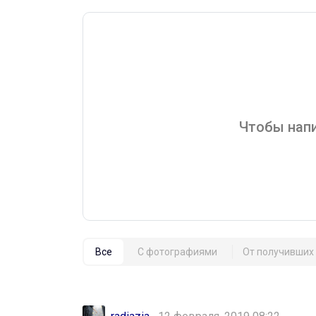
Чтобы напи
Все
С фотографиями
От получивших 