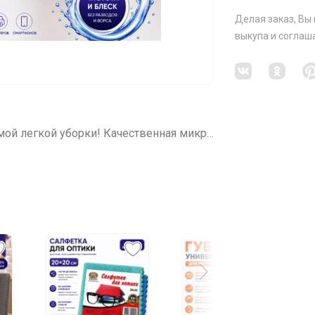
Делая заказ, Вы
выкупа
и соглаш
СП198 ЧУДЕСНЫЕ ТРЯПОЧКИ для самой легкой уборки! Качественная микрофибра для уборки, для кухни, для бани! НОВИНКИ!