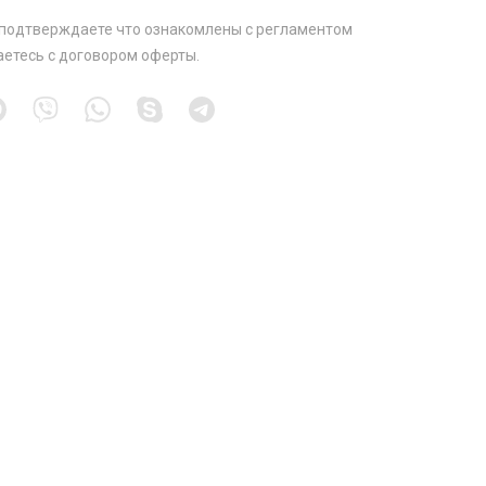
 подтверждаете что ознакомлены с
регламентом
аетесь с
договором оферты
.