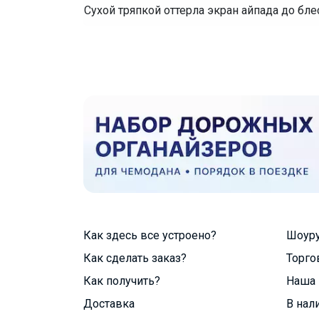
Сухой тряпкой оттерла экран айпада до бле
Как здесь все устроено?
Шоур
Как сделать заказ?
Торго
Как получить?
Наша 
Доставка
В нал