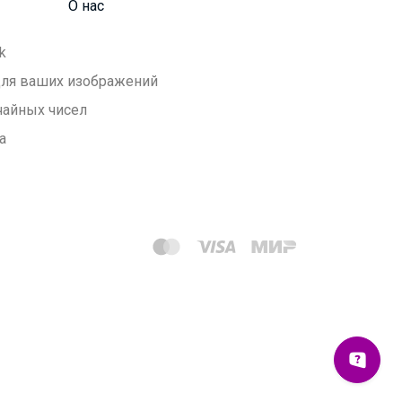
О нас
k
 для ваших изображений
чайных чисел
а