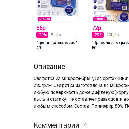
Скидка
Скидка
72р
66р
7,4р
-29%
100,8р
-29%
92,4р
ная
" Тряпочка - скраб
"Тряпочка-пылесос"
тряпочка (ромб)". 15
50
49
Описание
Салфетка из микрофибры "Для оргтехники"
280гр/м. Салфетка изготовлена из микрофи
любую поверхность даже рифленую(корпуса
пыль и статику. Не оставляет разводов и в
любым способом. Состав: Полиэфир 80% По
Комментарии
4