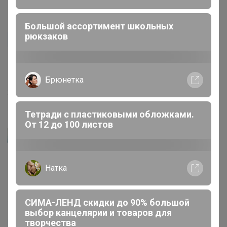
Большой ассортимент школьных
рюкзаков
sintipulka
Автор уже получил заказ!
Отличная блузка! хоть с джинсами, хоть с
классическими брюками. Качество на высоте!
Брюнетка
24 марта, 2024 13:35
Тетради с пластиковыми обложками.
От 12 до 100 листов
Артемида
*ЛиСиЧкА*
, Спасибо за отзыв
Натка
19 декабря, 2022 09:22
СИМА-ЛЕНД скидки до 90% большой
выбор канцелярии и товаров для
творчества
*ЛиСиЧкА*
Автор уже получил заказ!