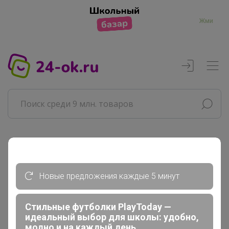
Жми
Реклама
Новые предложения каждые 5 минут
Главная
Артемида
СП10 KATHARINA KROSS - источник...
Стильные футболки PlayToday —
идеальный выбор для школы: удобно,
Блузки, рубашки
модно и на каждый день