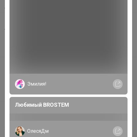
Доставка
Шоурумы
Торговые марки
Наша команда
В наличии
Подарочные сертификаты
Реклама на сайте
Эмилия!
Поставщикам
Вакансии
Любимый BROSTEM
support@24-ok.ru
Написать в поддержку
Защита покупателя
ОлесяДм