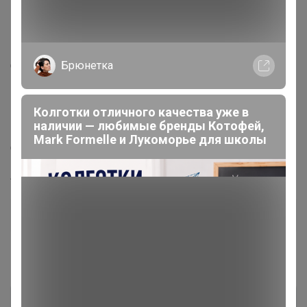
Описание
Производитель: KATHARINA KROSS
Цвет: Белый
Брюнетка
Состав: 97% хлопок 3% эластан
Модель: Полуприлегающая
Ворот: Отложной воротник
Колготки отличного качества уже в
Караман: отсутствует
наличии — любимые бренды Котофей,
Манжет: классический прямой на пуговицах
Mark Formelle и Лукоморье для школы
Силуэт: Полуприталенный силуэт / Regular fit
Артикул
KK-B-003B-белый.принт-2 (1460165)
Дополнительная информация
Комментарии
6