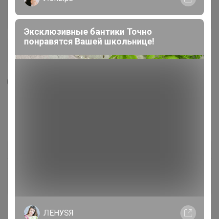
Эксклюзивные бантики Точно
понравятся Вашей школьнице!
7
4
6
63
Блузка женская дл. рук. KATHARINA KROSS
KK-B-003B-белый.принт-2
1 770
р
Орг.
389,4р
Доставка ~ 14 дней с момента включения в
счет
После 22 августа 2026 г.
ЛЕНУSЯ
Размер