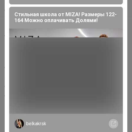
Помощь
О нас
Стильная школа от MIZA! Размеры 122-
164 Можно оплачивать Долями!
Все предложения
Анонсы
Новости
Поддержка альпак
Самое выгодное
Хиты продаж
Самое желанное
Самое быстрое
Начать зарабатывать с 24-ok
Picabox.ru - Лучшее место для ваших изображений
belkakrsk
Розыгрыш - Генератор случайных чисел