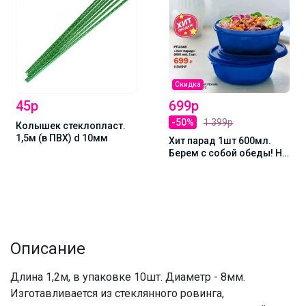
Скидка
45р
699р
-50%
1 399р
Колышек стеклопласт.
1,5м (в ПВХ) d 10мм
Хит парад 1шт 600мл.
Берем с собой обеды! Не
разобьется и не
прольется! Сохраняет
свежесть продуктов в 2-
3 раза дольше!
Описание
Длина 1,2м, в упаковке 10шт. Диаметр - 8мм.
Изготавливается из стеклянного ровинга,