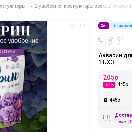
регуляторы...
2 удобрения и регуляторы роста
Акварин 
Хит
У нас выг
1
22
36
Акварин для
1 БХЗ
205
р
445р
-54%
445р
Достав
После 12