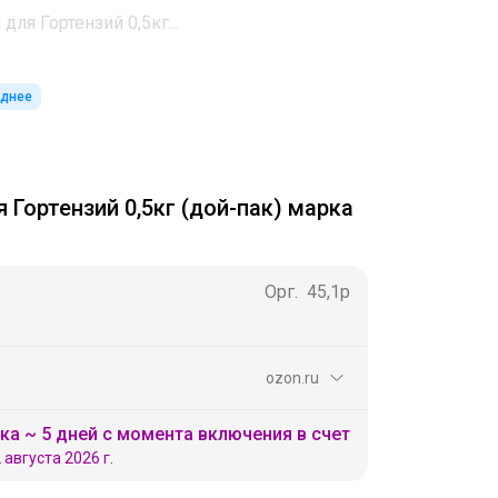
для Гортензий 0,5кг...
однее
 Гортензий 0,5кг (дой-пак) марка
Орг.
45,1р
ozon.ru
ка ~ 5 дней с момента включения в счет
 августа 2026 г.