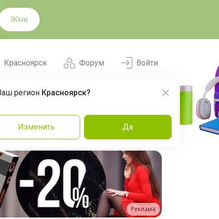
Жми
Красноярск
Форум
Войти
Ваш регион
Красноярск?
Нравится
Заказы
Изменить
Да
и
Команда
Торговые марки
Эксперты
Реклама