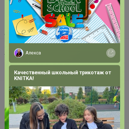
Как здесь все устроено?
Как сделать заказ?
Как получить?
Доставка
Шоурумы
Алекса
Торговые марки
Наша команда
Качественный школьный трикотаж от
В наличии
KNITKA!
Подарочные сертификаты
Реклама на сайте
Поставщикам
Вакансии