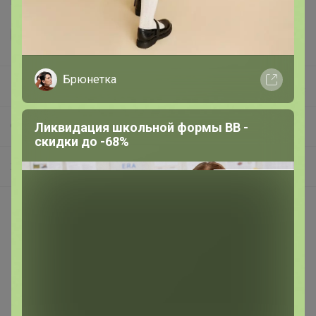
Брюнетка
Happy Baby
СП295 Удобрения, регуляторы роста, грунты и прочее ❗ без транспортных ❗ минимальное ожидание ❗ выкуп каждую в неделю (svet)
Ликвидация школьной формы BB -
скидки до -68%
2 удобрения и регуляторы роста
Покупают вместе