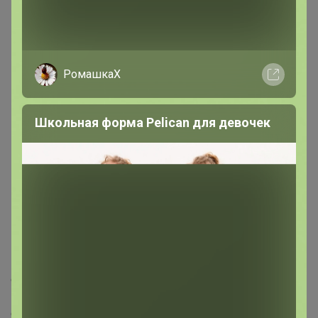
Хит
81р
РомашкаХ
Азофоска N16-P16-K16 1
Хит
кг
81р
Школьная форма Pelican для девочек
Горчичный жмых, 2л
Описание
новый специальный
препарат Золушка - ФИТО для защиты лука и чеснока
от вредителей (луковой
мухи, корневого лукового клеща, луковой моли моль,
стеблевой нематоды,