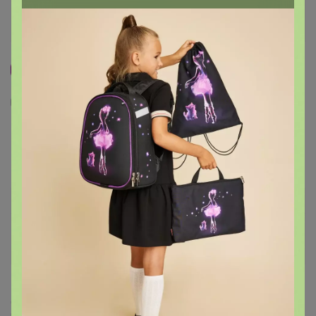
Хит
1
12
10
Гумат Золушка для лука и чеснока 400гр
(АгроТехГумат)
118
р
Орг.
25,96р
Доставка ~ 5 дней с момента включения в
счет
После 11 августа 2026 г.
Делая заказ, Вы подтверждаете что ознакомлены с
регламентом выкупа
и соглашаетесь с
договором оферты
.