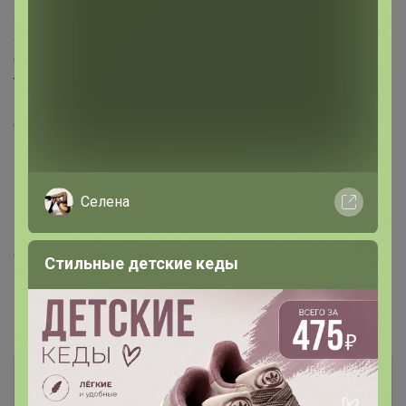
луковой трипсы) и болезней (мучнистой росы и др.).
Золушка Фито сочетает в себе свойства удобрения и
(природного) реппелента,
так как содержит в своём составе в оптимально-
подобранных соотношениях
следующие компоненты:
- активированную золу,
- минеральное азотное удобрение,
- гуминовые вещества,
Селена
- табачную пыль,
- горчицу белую
Фасовка 400 грамм, рассчитана 15-20 кг посадочного
Стильные детские кеды
материала.
Комментарии