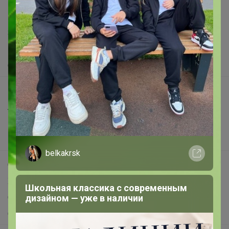
support@24-ok.ru
Написать в поддержку
Защита покупателя
Помощь
О нас
Все предложения
Анонсы
Новости
Поддержка альпак
belkakrsk
Самое выгодное
Хиты продаж
Школьная классика с современным
дизайном — уже в наличии
Самое желанное
Самое быстрое