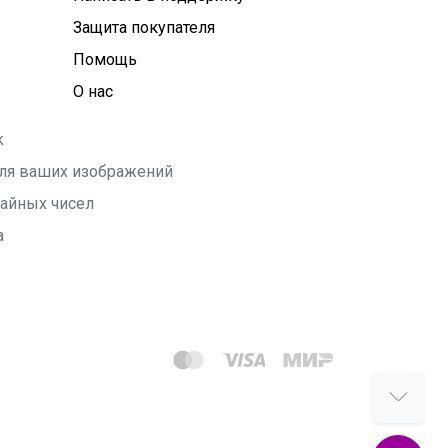
Защита покупателя
Помощь
О нас
k
 для ваших изображений
чайных чисел
а