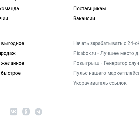
команда
Поставщикам
ичии
Вакансии
 выгодное
Начать зарабатывать с 24-o
продаж
Picabox.ru - Лучшее место
 желанное
Розыгрыш - Генератор слу
 быстрое
Пульс нашего маркетплейс
Укорачиватель ссылок
6