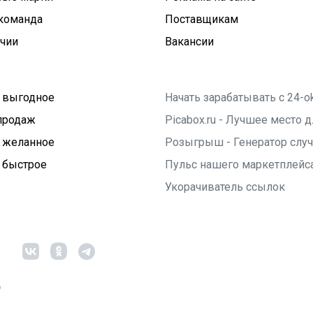
команда
Поставщикам
ичии
Вакансии
 выгодное
Начать зарабатывать с 24-o
продаж
Picabox.ru - Лучшее место
 желанное
Розыгрыш - Генератор слу
 быстрое
Пульс нашего маркетплейс
Укорачиватель ссылок
6