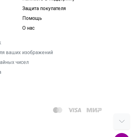
Защита покупателя
Помощь
О нас
k
 для ваших изображений
чайных чисел
а