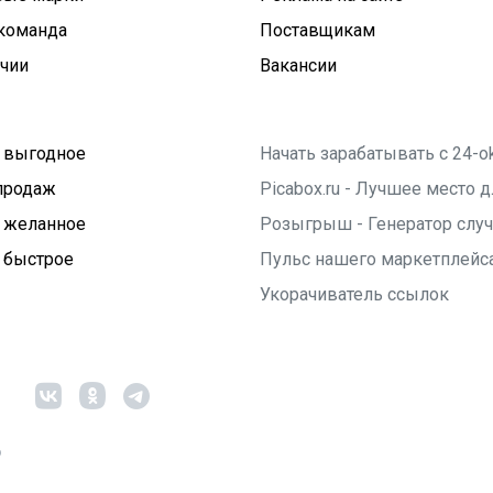
команда
Поставщикам
ичии
Вакансии
 выгодное
Начать зарабатывать с 24-o
продаж
Picabox.ru - Лучшее место
 желанное
Розыгрыш - Генератор слу
 быстрое
Пульс нашего маркетплейс
Укорачиватель ссылок
6