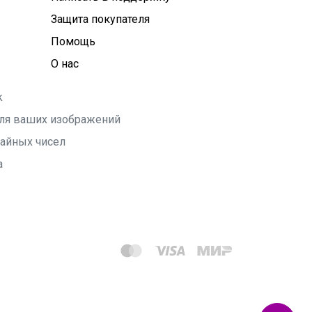
Защита покупателя
Помощь
О нас
k
 для ваших изображений
чайных чисел
а