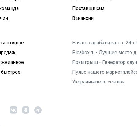
команда
Поставщикам
ичии
Вакансии
 выгодное
Начать зарабатывать с 24-o
продаж
Picabox.ru - Лучшее место
 желанное
Розыгрыш - Генератор слу
 быстрое
Пульс нашего маркетплейс
Укорачиватель ссылок
6