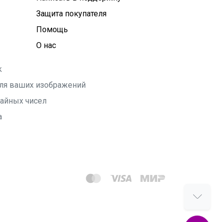
Защита покупателя
Помощь
О нас
k
 для ваших изображений
чайных чисел
а