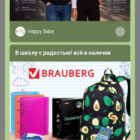
Чтобы написать комментарий необходимо
Happy Baby
авторизоваться на сайте!
Это займет меньше минуты
В школу с радостью! всё в наличии
Войти
Зарегистрироваться
Танюша27
Автор уже получил заказ!