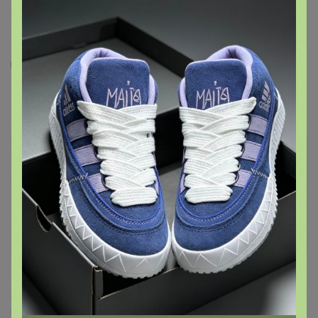
1
50
1
16
Флокс Крем-брюле смесь
28,2
р
Орг.
6,2р
Специальный тариф
Для вас выдача заказа — от 10р
Доставка ~ 7 дней с момента включения в
счет
После 16 августа 2026 г.
Делая заказ, Вы подтверждаете что ознакомлены с
регламентом выкупа
и соглашаетесь с
договором оферты
.