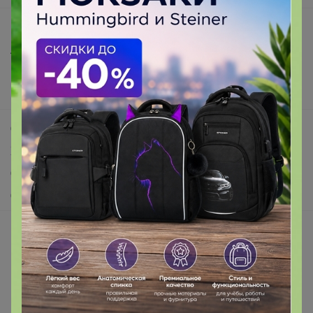
Все предложения
Анонсы
Новости
Поддержка альпак
Самое выгодное
Хиты продаж
Самое желанное
Самое быстрое
Начать зарабатывать с 24-ok
Picabox.ru - Лучшее место для ваших изображений
Розыгрыш - Генератор случайных чисел
Пульс нашего маркетплейса