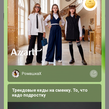
Флокс Крем-брюле смесь
мозаика
РомашкаХ
Трендовые кеды на сменку. То, что
надо подростку