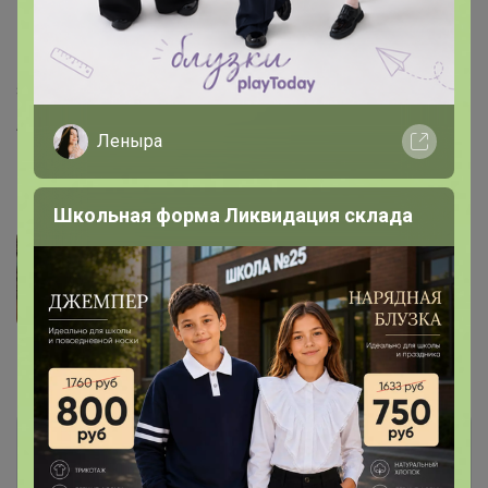
Кустики плотные, высотой 20-25 см, усыпаны
многочисленными цветками ? 2 см не выгорающими
на солнце. Растения холодостойкие (переносят
заморозки до -5
Артикул
8217
Леныра
Фотографии покупателей
2
Школьная форма Ликвидация склада
Комментарии
1