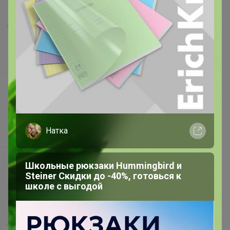
Шоурумы
Торговые марки
Наша команда
В наличии
Подарочные сертификаты
Реклама на сайте
Поставщикам
Натка
Вакансии
support@24-ok.ru
Школьные рюкзаки Hummingbird и
Steiner Скидки до -40%, готовься к
Написать в поддержку
школе с выгодой
Защита покупателя
Помощь
О нас