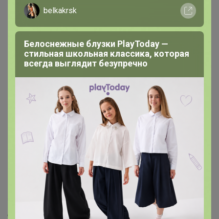
belkakrsk
Белоснежные блузки PlayToday —
стильная школьная классика, которая
всегда выглядит безупречно
20,6р
20,6р
Немезия Чаровница
Портулак Фламенко
смесь
Описание
Неприхотливый компактный летник с пышным,
длительным цветением и приятным ароматом.