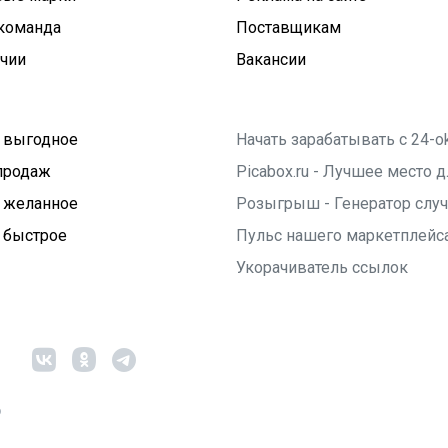
команда
Поставщикам
ичии
Вакансии
 выгодное
Начать зарабатывать с 24-o
продаж
Picabox.ru - Лучшее место
 желанное
Розыгрыш - Генератор слу
 быстрое
Пульс нашего маркетплейс
Укорачиватель ссылок
6