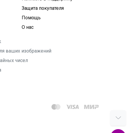
Защита покупателя
Помощь
О нас
k
 для ваших изображений
чайных чисел
а