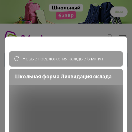
Жми
Новые предложения каждые 5 минут
Школьная форма Ликвидация склада
Главная
Glamkat
СП245 Посуда Proff Cuisine....
Столовая посуда P.L. Proff...
Тарелка White Fusion 17,5*15,5...