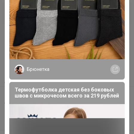
Поддержка
Вконтакте
Одноклассники
Как здесь все устроено?
Как сделать заказ?
Брюнетка
Как получить?
Доставка
Термофутболка детская без боковых
швов с микрочесом всего за 219 рублей
Шоурумы
Торговые марки
Наша команда
В наличии