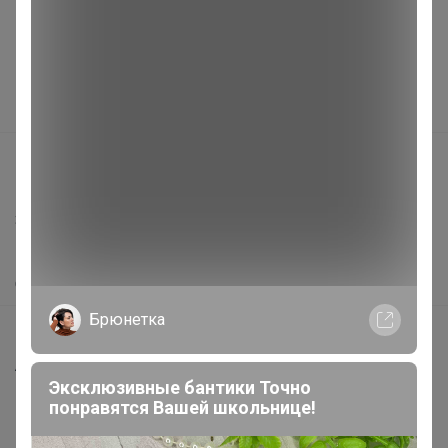
Подарочные сертификаты
Реклама на сайте
Поставщикам
Вакансии
support@24-ok.ru
Написать в поддержку
Защита покупателя
Помощь
О нас
Брюнетка
Все предложения
Анонсы
Эксклюзивные бантики Точно
Новости
понравятся Вашей школьнице!
Поддержка альпак