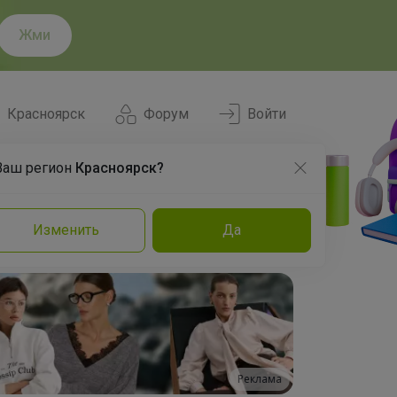
Жми
Красноярск
Форум
Войти
Ваш регион
Красноярск?
Нравится
Заказы
Изменить
Да
и
Команда
Торговые марки
Эксперты
Реклама