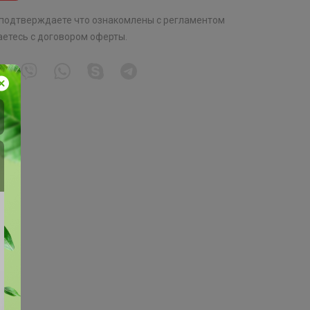
 подтверждаете что ознакомлены с
регламентом
аетесь с
договором оферты
.