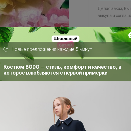
Делая заказ, Вы
выкупа
и соглаш
Новые предложения каждые 5 минут
СП297 Сезонные саженцы от "Семена для Сибири"❗ Местный склад❗ не предзаказ: заказали=получили (svet)
А в упаковке
Костюм BODO — стиль, комфорт и качество, в
которое влюбляются с первой примерки
ry Sundae)
вые, полушаровидной формы. Внешние
во-желтые, центр розовый. Цветут в