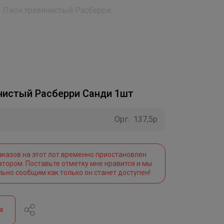
Пион травянистый Расберри...
нистый Расберри Санди 1шт
Орг.
137,5р
аказов на этот лот временно приостановлен
атором. Поставьте отметку мне нравится и мы
льно сообщим как только он станет доступен!
я