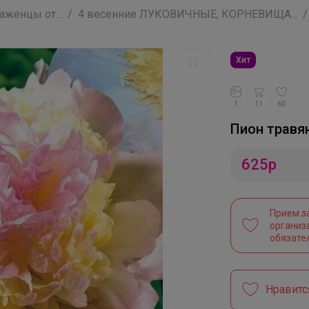
женцы от...
4 весенние ЛУКОВИЧНЫЕ, КОРНЕВИЩА...
Хит
1
11
60
Пион травя
625
р
Прием з
организ
обязате
Нравитс