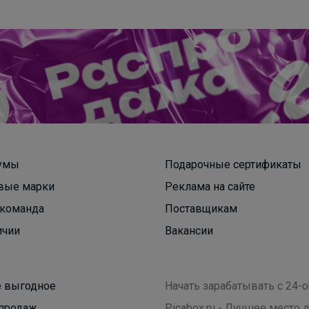
Леныра
На любой вкус, но всегда с идеальным
качеством
умы
Подарочные сертификаты
вые марки
Реклама на сайте
команда
Поставщикам
ичии
Вакансии
 выгодное
Начать зарабатывать с 24-o
продаж
Picabox.ru - Лучшее место