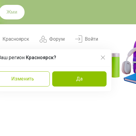
Жми
Красноярск
Форум
Войти
Ваш регион
Красноярск?
Нравится
Заказы
Изменить
Да
и
Команда
Торговые марки
Эксперты