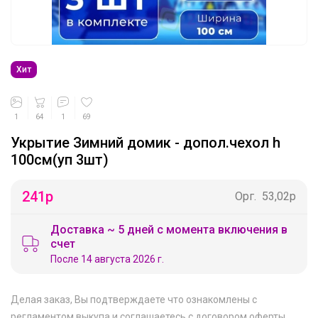
Хит
1
64
1
69
Укрытие Зимний домик - допол.чехол h
100см(уп 3шт)
241
р
Орг.
53,02р
Доставка ~ 5 дней с момента включения в
счет
После 14 августа 2026 г.
Делая заказ, Вы подтверждаете что ознакомлены с
регламентом выкупа
и соглашаетесь с
договором оферты
.