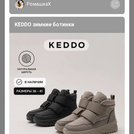
В наличии
РомашкаХ
Подарочные сертификаты
KEDDO зимние ботинки
Реклама на сайте
Поставщикам
Вакансии
support@24-ok.ru
Написать в поддержку
Защита покупателя
Помощь
О нас
Все предложения
Анонсы
Новости