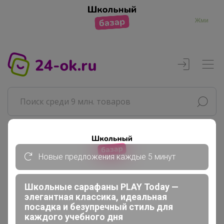
Жми
Реклама
Новые предложения каждые 5 минут
Главная
Школьные сарафаны PLAY Today —
Happy Baby
элегантная классика, идеальная
СП296 Удобрения, регуляторы...
посадка и безупречный стиль для
5 укрытия для растений, укрывной...
каждого учебного дня