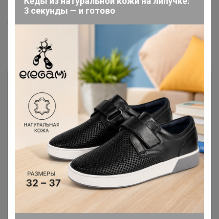
Кеды из натуральной кожи на липучке:
Мин. кол-во для заказа: 1
3 секунды — и готово
Артикул
056765
Комментарии
Чтобы написать комментарий необходимо
авторизоваться на сайте!
Это займет меньше минуты
Войти
Зарегистрироваться