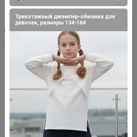
Трикотажный джемпер-обманка для
девочек, размеры 134-164
Хит
1
73
47
Укрытие Зимний домик д/роз h 75см, 2
чехла+каркас
387
р
Орг.
85,14р
Доставка ~ 5 дней с момента включения в
счет
После 15 августа 2026 г.
Делая заказ, Вы подтверждаете что ознакомлены с
регламентом выкупа
и соглашаетесь с
договором оферты
.