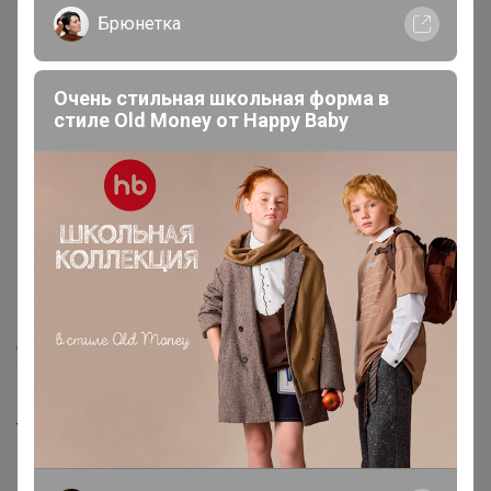
Брюнетка
Очень стильная школьная форма в
стиле Old Money от Нappy Вaby
Реклама
Как здесь все устроено?
Как сделать заказ?
Как получить?
Доставка
Шоурумы
Торговые марки
Наша команда