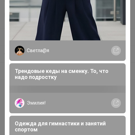
Happy Baby
Светла@я
СП296 Удобрения, регуляторы роста, грунты и прочее ❗ без транспортных ❗ минимальное ожидание ❗ выкуп каждую в неделю (svet)
Трендовые кеды на сменку. То, что
5 укрытия для растений, укрывной материал
надо подростку
Покупают вместе
Эмилия!
Одежда для гимнастики и занятий
спортом