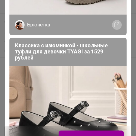
Поддержка альпак
Самое выгодное
Брюнетка
Хиты продаж
Самое желанное
Классика с изюминкой - школьные
туфли для девочки TYAGI за 1529
Самое быстрое
рублей
Начать зарабатывать с 24-ok
Picabox.ru - Лучшее место для ваших изображений
Розыгрыш - Генератор случайных чисел
Пульс нашего маркетплейса
Укорачиватель ссылок