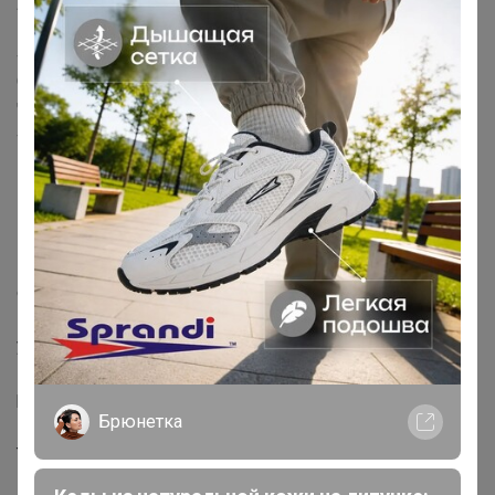
укрытий
В комплекты входит:
4шт.- металлические нержавеющие опоры
(устанавливающиеся над розой в виде
четырехсторонней пирамиды)
4шт.- Металлических колышка, для прижатия колпака
к земле
1шт.- Колпак высотой 75 см. изготовлен из укрывного
материала Агротекс плотностью 60 гр/м.
Преимущества данного материала в отличии от других,
это содержание в нем ультрафиолетовых
стабилизаторов, которые не дают материалу выгорать
на солнце и в результате вы можете пользоваться
укрытием долгие годы.
1шт. - подробная, поэтапная инструкция и
рекомендации специалистов по укрытию роз на зиму
Брюнетка
1 шт.- колпак, который одевается на растение перед
тем как укрыть его материалом на каркасе.