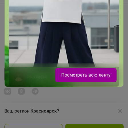
Начать зарабатывать с 24-ok
Picabox.ru - Лучшее место для ваших изображений
Розыгрыш - Генератор случайных чисел
Пульс нашего маркетплейса
Укорачиватель ссылок
Посмотреть всю ленту
Светла@я
Легкий, прочный и отмывается за пару
минут
Ваш регион
Красноярск?
Продолжая использовать этот сайт и нажимая кнопку
«Принять», вы даёте согласие на обработку файлов
© ООО "Лявита", ОГРН 1122468054070, 2012 - 2026
cookie
Политика конфиденциальности