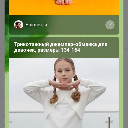
support@24-ok.ru
Написать в поддержку
Защита покупателя
Брюнетка
Помощь
О нас
Трикотажный джемпер-обманка для
девочек, размеры 134-164
Все предложения
Анонсы
Новости
Поддержка альпак
Самое выгодное
Хиты продаж
Самое желанное
Самое быстрое