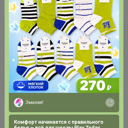
Комментарии
1
Чтобы написать комментарий необходимо
авторизоваться на сайте!
Это займет меньше минуты
Войти
Зарегистрироваться
Эмилия!
Комфорт начинается с правильного
белья — всё для школы Play Today