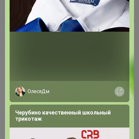
Акварин Универсал 0,5кг (дой-пак)...
Happy Baby
ОлесяДм
Черубино качественный школьный
трикотаж