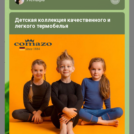
Как здесь все устроено?
Детская коллекция качественного и
Как сделать заказ?
легкого термобелья
Как получить?
Доставка
Шоурумы
Торговые марки
Наша команда
В наличии
Подарочные сертификаты
Реклама на сайте
Поставщикам
Вакансии