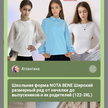
Хит
У нас выгоднее
3
24
1
41
Акварин Универсал 0,5кг (дой-пак) марка 5
Атлантика
БХЗ
197
р
Школьная форма NOTA BENE Широкий
Орг.
43,34р
размерный ряд от началки до
444р
-56%
выпускников и их родителей (122-3XL)
444р
wildberries.ru