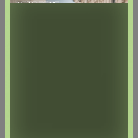
Доставка ~ 5 дней с момента включения в
счет
После 13 августа 2026 г.
Делая заказ, Вы подтверждаете что ознакомлены с
регламентом выкупа
и соглашаетесь с
договором оферты
.
Happy Baby
СП296 Удобрения, регуляторы роста, грунты и прочее ❗ без транспортных ❗ минимальное ожидание ❗ выкуп каждую в неделю (svet)
2 удобрения и регуляторы роста