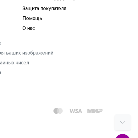
Защита покупателя
Помощь
О нас
k
 для ваших изображений
чайных чисел
а