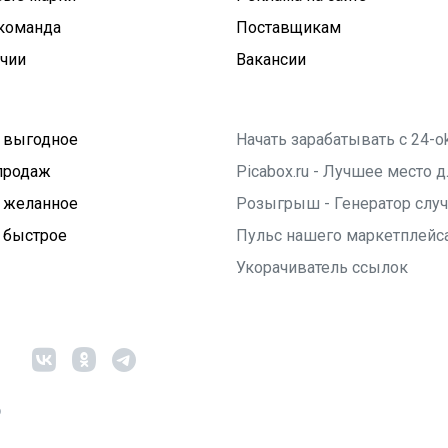
команда
Поставщикам
ичии
Вакансии
 выгодное
Начать зарабатывать с 24-o
продаж
Picabox.ru - Лучшее место
 желанное
Розыгрыш - Генератор слу
 быстрое
Пульс нашего маркетплейс
Укорачиватель ссылок
6