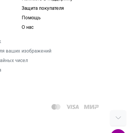
Защита покупателя
Помощь
О нас
k
 для ваших изображений
чайных чисел
а