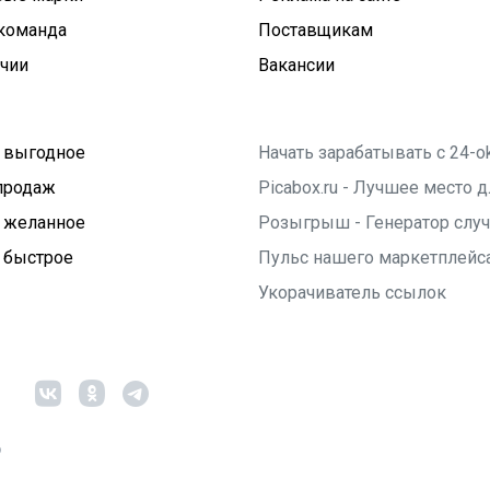
команда
Поставщикам
ичии
Вакансии
 выгодное
Начать зарабатывать с 24-o
продаж
Picabox.ru - Лучшее место
 желанное
Розыгрыш - Генератор слу
 быстрое
Пульс нашего маркетплейс
Укорачиватель ссылок
6