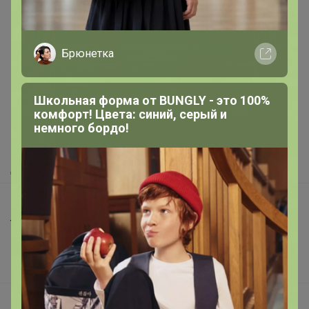
Брюнетка
Реклама
Школьная форма от BUNGLY - это 100%
Как здесь все устроено?
комфорт! Цвета: синий, серый и
Как сделать заказ?
немного бордо!
Как получить?
Доставка
Шоурумы
Торговые марки
Наша команда
В наличии
Подарочные сертификаты