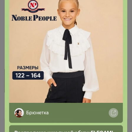
2 — % от адекватного уровня потребления, согласно
требованиям ЕврАзЭс (Приложение 5).
3 — не превышает верхний допустимый уровень
суточного потребления, согласно требованиям
ЕврАзЭс (Приложение 5).
4 — уровень суточного потребления не установлен.
Фотографии покупателей
1
Комментарии
11
Брюнетка