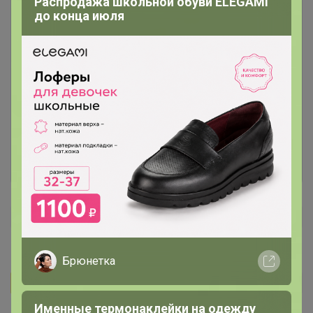
Распродажа школьной обуви ELEGAMI
до конца июля
Чтобы написать комментарий необходимо
авторизоваться на сайте!
Это займет меньше минуты
Войти
Зарегистрироваться
Брюнетка
Бонифаций
Автор уже получил заказ!
Именные термонаклейки на одежду