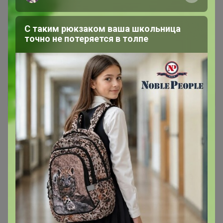
элементов - то их берем отдельно, с соблюдением
рекомендаций к приему.
С таким рюкзаком ваша школьница
точно не потеряется в толпе
10 августа, 2024 17:10
Ketakova
Автор уже получил заказ!
Подскажите пожалуйста ведь фолиевую кислоту
нельзя принимать вместе с цинком , а тут есть это в
составе....
И сколько по сколько нужно принимать в день?
10 августа, 2024 12:30