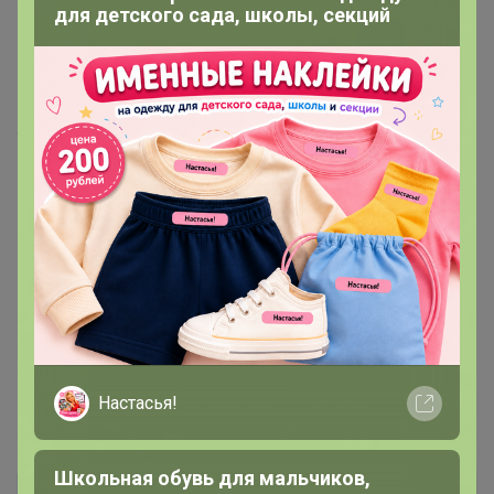
SnowFlake1,  Здравсвуйте,  мультикомлекс на возврат 
для детского сада, школы, секций
12 лет только для занимающихся спортом.  
Мультикомлекс это корректировка витаминов из 
питания и для повышенного расхода.   
В целом для ребенка Омега3 - постоянно по 3шт вот 
такой 
И есть меньше капсулы, удобнее проглатывать детям 
без ущерба по ПНЖК. 
Глицин для 
снижения нагрузки на психику, 
улучшения сна и интеллектуальной продуктивности
Магний -  вообще для всего
ДМАЕ - улучшает умственную работоспособность, 
концентрацию, память и скорость нервных 
импульсов.
16 апреля, 2026 16:21
Настасья!
Школьная обувь для мальчиков,
SnowFlake1
Автор уже получил заказ!