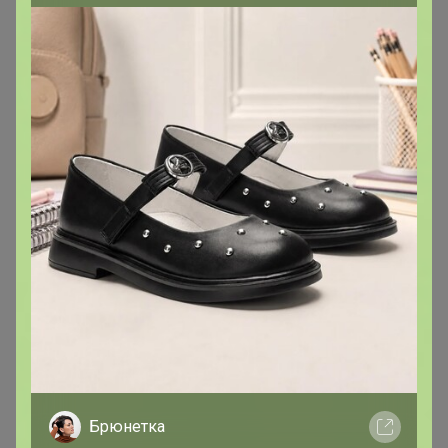
Суперформула
690р
Мультивитамины для
Хит
мужчин (34 активных
495р
компонента) 60 капсул
BF
Витамин Д3 2000ME, 300
ТАБЛЕТОК
Описание
Комплекс витаминов для женщин Women`s
Брюнетка
Multivitamin от Be First заботится о женском здоровье,