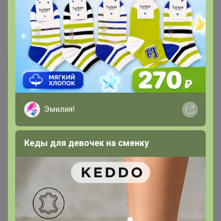
12 октября, 2025 13:37
Бонифаций
Автор уже получил заказ!
Nata-sha
, витаминные комплексы подходят не 100%
людей. У вас, скорее всего, непереносимость,
передозировка (это хоть и мультики, но дозировка у
Эмилия!
них не что попало. (многие мультики настолько слабый
состав, что работают как плацебо) или реакция на
Кеды для девочек на сменку
конкретный компонент - например экстракт
мангустина. А может это такая реакция на выведение
токсинов. Это конечно врач на очном приеме должен
посмотреть и сказать, я бы еще рекомендовал сдать
желчь на анализ. Прогнать желчь - это замечательный
детокс, хоть процедура не самая приятная.
11 сентября, 2025 17:15