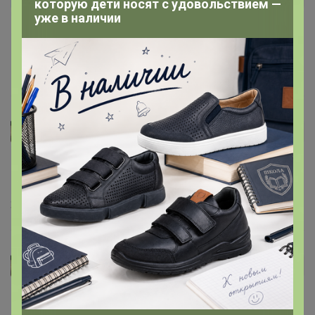
которую дети носят с удовольствием —
уже в наличии
Добрый день! Подскажите, пожалуйста, есть
комплекс витаминов для подростка-девочки 12 лет.
16 апреля, 2026 14:06
никитаегор
Автор уже получил заказ!
Как всегда все оперативно! Спасибо! Беру их
постоянно в межсезонье, выручают!
28 марта, 2026 12:25
никитаегор
Автор уже получил заказ!
Рабочие. Спасибо за оперативность!!!