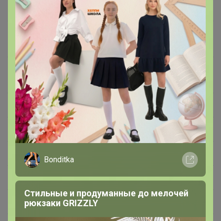
Молибден (натрия молибдат)
25 мкг (36% 2)
Хром (хрома пиколинат)
100 мкг (200% 2,
3)
Марганец (марганца
660 мкг (33% 2)
аминокислотный хелат)
Ликопин
167 мкг (3,4% 2)
Лютеин
167 мкг (3,4% 2)
Липоевая кислота
10 мг (33% 2)
Bonditka
Коэнзим Q10
10 мг (33% 2)
Стильные и продуманные до мелочей
Холин (холина битартрат)
8,3 мг (2% 2)
рюкзаки GRIZZLY