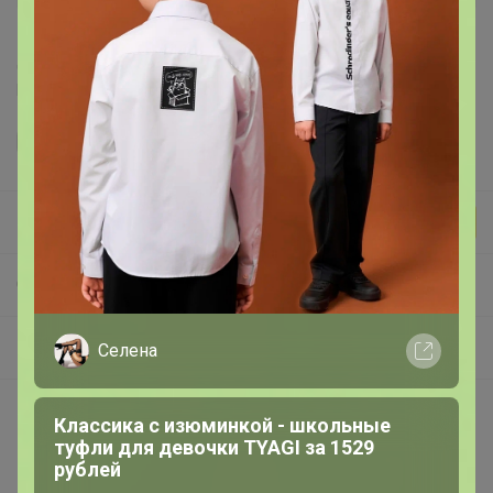
Делая заказ, Вы подтверждаете что ознакомлены с
регламентом выкупа
и соглашаетесь с
договором оферты
.
Бонифаций
СП465 Правильные Витамины и Питание для Спорта/Фитнеса без рекламного обмана!
Витамины и Минералы для спорта, фитнеса и здоровья
Селена
Классика с изюминкой - школьные
Покупают вместе
туфли для девочки TYAGI за 1529
рублей
Выбор экспертов