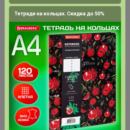
восполняя нехватку самых критичных витаминов и
микроэлементов, и, таким способом, исправляя
Тетради на кольцах. Скидка до 50%
нарушения в процессах обмена веществ. Добавка
позволяет поддержать силы и сохранить максимум
энергии для самых важных дел, укрепить иммунитет и
быстрее добиваться успеха в спорте, работе и личной
жизни.
[1]
Что входит в состав
комплекса Women`s
Multivitamin?
Витаминный комплекс для женщин помогает решить
часто встречающуюся ситуацию, когда большие
нагрузки (и в частности, спортивные тренировки)
вызывают повышенный расход запасов витаминов и
микроэлементов организма, а соблюдение диеты (или
иные индивидуальные условия) не позволяет