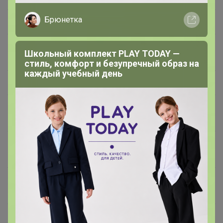
Брюнетка
Порций в упаковке: 30
Бета-каротин (витамин A)
2 мг (3330 МЕ)
Школьный комплект PLAY TODAY —
(40% 2)
стиль, комфорт и безупречный образ на
каждый учебный день
Витамин С (кальция аскорбат)
100 мг (167% 1, 3)
Витамин D3
8,3 мкг (333 МЕ)
(холекальциферол)
(166% 1, 3)
Витамин Е (D-альфа-
45 мг (450% 1, 3)
токоферола сукцинат)
Витамин К (менахинон-7 К2 и
27 мкг (22,5% 2)
филлохинон К1)
Витамин В1 (тиамина
5 мг (357% 1, 3)