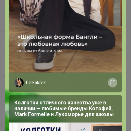
Реклама на сайте
Поставщикам
Вакансии
support@24-ok.ru
Написать в поддержку
Защита покупателя
Помощь
О нас
belkakrsk
Все предложения
Анонсы
Колготки отличного качества уже в
наличии — любимые бренды Котофей,
Новости
Mark Formelle и Лукоморье для школы
Поддержка альпак